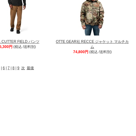
11 CUTTER FIELD パンツ
OTTE GEAR社 RECCE ジャケット マルチカ
5,300円
(税込 /送料別)
ム
74,800円
(税込 /送料別)
|
6
|
7
|
8
|
9
次
最後