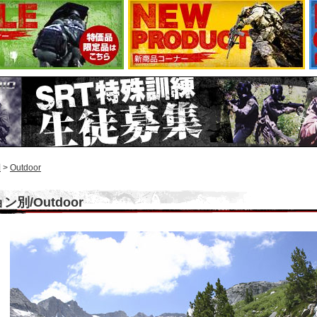
別
>
Outdoor
別/Outdoor