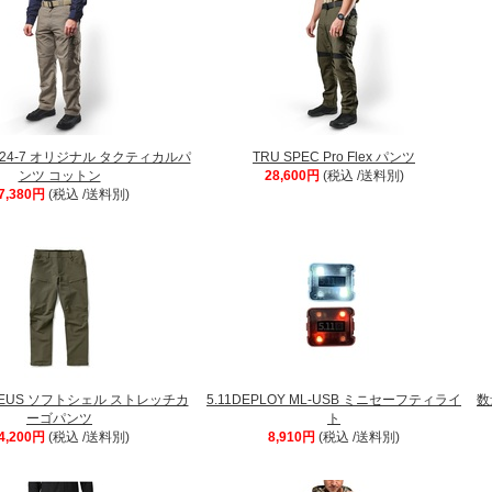
C 24-7 オリジナル タクティカルパ
TRU SPEC Pro Flex パンツ
ンツ コットン
28,600円
(税込 /送料別)
7,380円
(税込 /送料別)
PHEUS ソフトシェル ストレッチカ
5.11DEPLOY ML-USB ミニセーフティライ
数
ーゴパンツ
ト
4,200円
(税込 /送料別)
8,910円
(税込 /送料別)