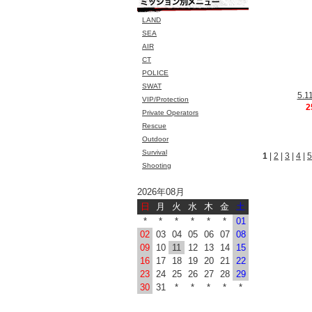
LAND
SEA
AIR
CT
POLICE
SWAT
5.
VIP/Protection
2
Private Operators
Rescue
Outdoor
Survival
1
|
2
|
3
|
4
|
5
Shooting
2026年08月
日
月
火
水
木
金
土
*
*
*
*
*
*
01
02
03
04
05
06
07
08
09
10
11
12
13
14
15
16
17
18
19
20
21
22
23
24
25
26
27
28
29
30
31
*
*
*
*
*