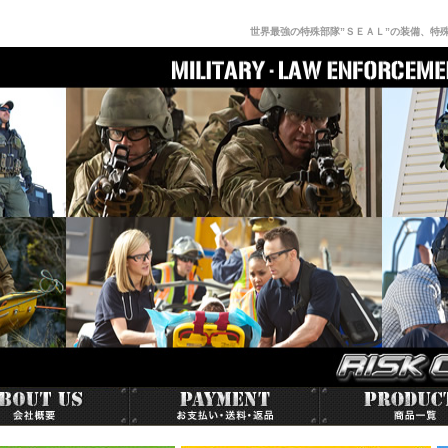
世界最強の特殊部隊”ＳＥＡＬ”の装備、特