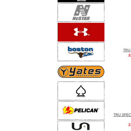
TRU
2
TRU SPE
2