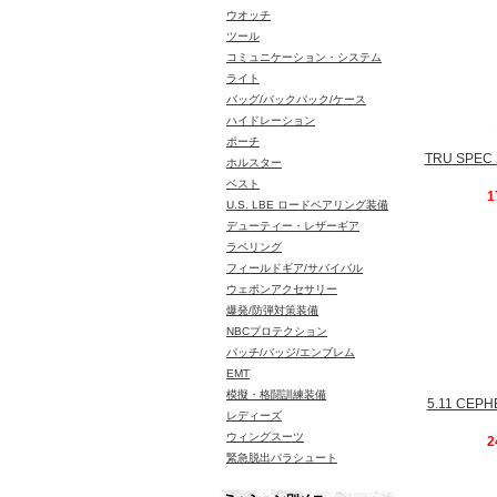
ウオッチ
ツール
コミュニケーション・システム
ライト
バッグ/バックパック/ケース
ハイドレーション
ポーチ
TRU SPE
ホルスター
ベスト
1
U.S. LBE ロードベアリング装備
デューティー・レザーギア
ラペリング
フィールドギア/サバイバル
ウェポンアクセサリー
爆発/防弾対策装備
NBCプロテクション
パッチ/バッジ/エンブレム
EMT
模擬・格闘訓練装備
5.11 CE
レディーズ
ウィングスーツ
2
緊急脱出パラシュート