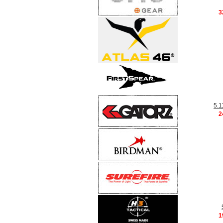
3
5.
2
1