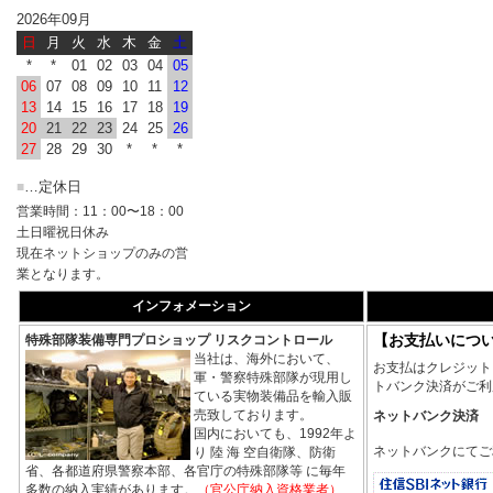
2026年09月
日
月
火
水
木
金
土
*
*
01
02
03
04
05
06
07
08
09
10
11
12
13
14
15
16
17
18
19
20
21
22
23
24
25
26
27
28
29
30
*
*
*
…定休日
■
営業時間：11：00〜18：00
土日曜祝日休み
現在ネットショップのみの営
業となります。
インフォメーション
【お支払いにつ
特殊部隊装備専門プロショップ リスクコントロール
当社は、海外において、
お支払はクレジット
軍・警察特殊部隊が現用し
トバンク決済がご利
ている実物装備品を輸入販
売致しております。
ネットバンク決済
国内においても、1992年よ
ネットバンクにてご
り 陸 海 空自衛隊、防衛
省、各都道府県警察本部、各官庁の特殊部隊等 に毎年
多数の納入実績があります。
（官公庁納入資格業者）