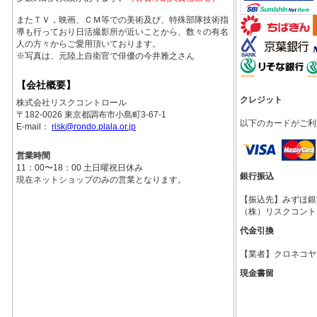
またＴＶ，映画、ＣＭ等での美術及び、特殊部隊技術指
導も行っており日活撮影所が近いことから、数々の有名
人の方々からご愛用頂いております。
※写真は、元陸上自衛官で俳優の今井雅之さん
【会社概要】
クレジット
株式会社リスクコントロール
〒182-0026 東京都調布市小島町3-67-1
以下のカードがご利
E-mail：
risk@rondo.plala.or.jp
営業時間
11：00〜18：00 土日曜祝日休み
銀行振込
現在ネットショップのみの営業となります。
【振込先】みずほ銀行調
（株）リスクコント
代金引換
【業者】クロネコヤ
現金書留