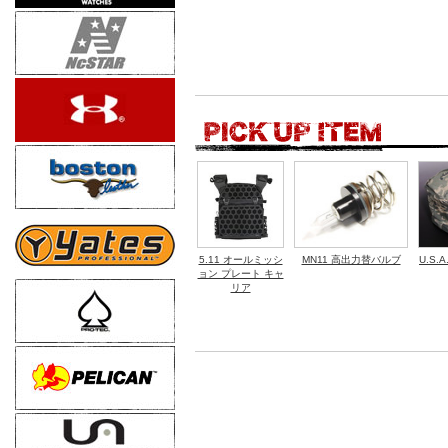
5.11 オールミッシ
MN11 高出力替バルブ
U.S.
ョン プレート キャ
リア