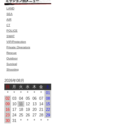
LAND
SEA
AIR
CT
POLICE
SWAT
VIP/Protection
Private Operators
Rescue
Outdoor
Survival
Shooting
2026年08月
日
月
火
水
木
金
土
*
*
*
*
*
*
01
02
03
04
05
06
07
08
09
10
11
12
13
14
15
16
17
18
19
20
21
22
23
24
25
26
27
28
29
30
31
*
*
*
*
*