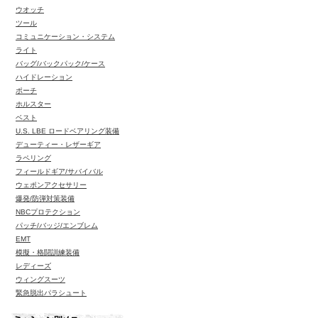
ウオッチ
ツール
コミュニケーション・システム
ライト
バッグ/バックパック/ケース
ハイドレーション
ポーチ
ホルスター
ベスト
U.S. LBE ロードベアリング装備
デューティー・レザーギア
ラペリング
フィールドギア/サバイバル
ウェポンアクセサリー
爆発/防弾対策装備
NBCプロテクション
パッチ/バッジ/エンブレム
EMT
模擬・格闘訓練装備
レディーズ
ウィングスーツ
緊急脱出パラシュート