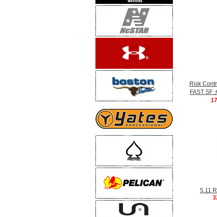
Risk Con
FAST 
1
5.11
3