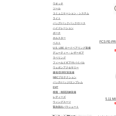
ウオッチ
ツール
コミュニケーション・システム
ライト
バッグ/バックパック/ケース
ハイドレーション
ポーチ
ホルスター
FCS FE-
ベスト
U.S. LBE ロードベアリング装備
デューティー・レザーギア
ラペリング
フィールドギア/サバイバル
ウェポンアクセサリー
爆発/防弾対策装備
NBCプロテクション
パッチ/バッジ/エンブレム
EMT
模擬・格闘訓練装備
レディーズ
5.11 
ウィングスーツ
緊急脱出パラシュート