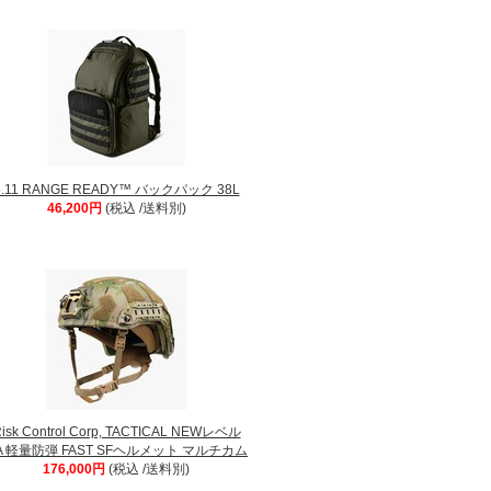
5.11 RANGE READY™ バックパック 38L
46,200円
(税込 /送料別)
isk Control Corp, TACTICAL NEWレベル
IIA 軽量防弾 FAST SFヘルメット マルチカム
176,000円
(税込 /送料別)