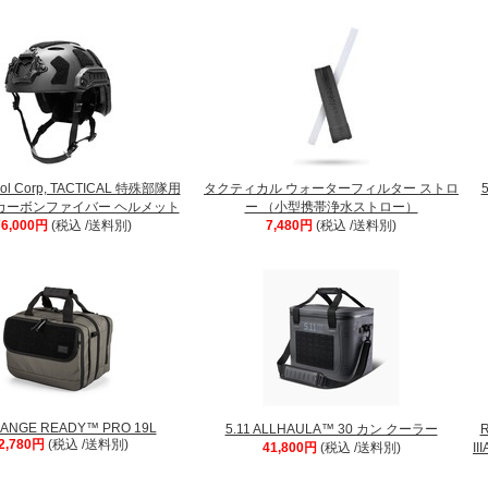
trol Corp, TACTICAL 特殊部隊用
タクティカル ウォーターフィルター ストロ
SF カーボンファイバー ヘルメット
ー （小型携帯浄水ストロー）
76,000円
(税込 /送料別)
7,480円
(税込 /送料別)
 RANGE READY™ PRO 19L
5.11 ALLHAULA™ 30 カン クーラー
R
2,780円
(税込 /送料別)
41,800円
(税込 /送料別)
I