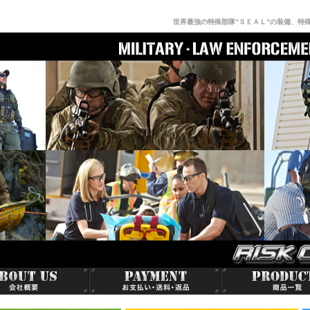
世界最強の特殊部隊”ＳＥＡＬ”の装備、特