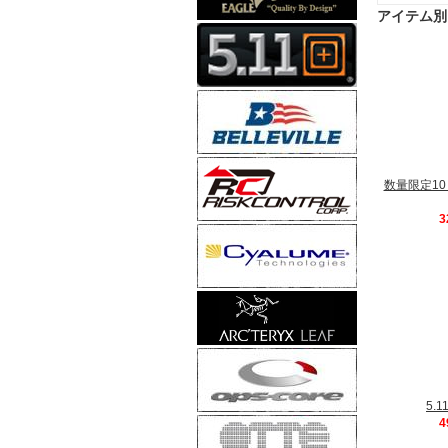
アイテム別
数量限定10％ 
3
5.
4