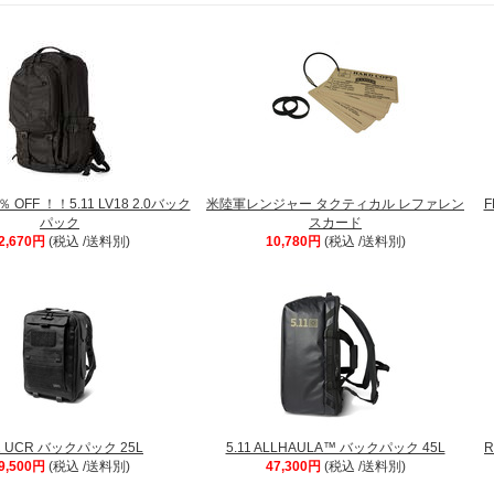
OFF ！！5.11 LV18 2.0バック
米陸軍レンジャー タクティカル レファレン
F
パック
スカード
2,670円
(税込 /送料別)
10,780円
(税込 /送料別)
11 UCR バックパック 25L
5.11 ALLHAULA™ バックパック 45L
R
9,500円
(税込 /送料別)
47,300円
(税込 /送料別)