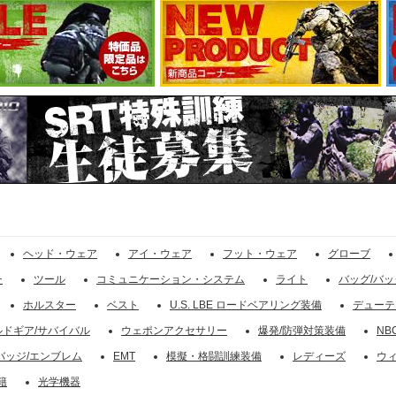
ヘッド・ウェア
アイ・ウェア
フット・ウェア
グローブ
チ
ツール
コミュニケーション・システム
ライト
バッグ/バッ
ホルスター
ベスト
U.S. LBE ロードベアリング装備
デューテ
ルドギア/サバイバル
ウェポンアクセサリー
爆発/防弾対策装備
NB
バッジ/エンブレム
EMT
模擬・格闘訓練装備
レディーズ
ウ
籍
光学機器