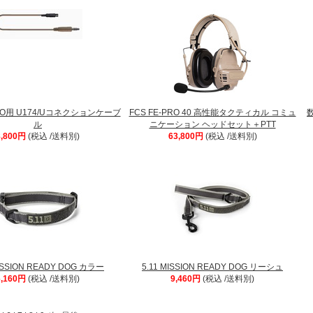
PRO用 U174/Uコネクションケーブ
FCS FE-PRO 40 高性能タクティカル コミュ
数
ル
ニケーション ヘッドセット＋PTT
8,800円
(税込 /送料別)
63,800円
(税込 /送料別)
MISSION READY DOG カラー
5.11 MISSION READY DOG リーシュ
6,160円
(税込 /送料別)
9,460円
(税込 /送料別)