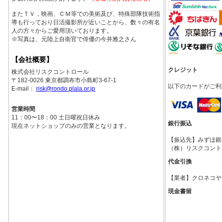
またＴＶ，映画、ＣＭ等での美術及び、特殊部隊技術指
導も行っており日活撮影所が近いことから、数々の有名
人の方々からご愛用頂いております。
※写真は、元陸上自衛官で俳優の今井雅之さん
【会社概要】
クレジット
株式会社リスクコントロール
〒182-0026 東京都調布市小島町3-67-1
以下のカードがご利
E-mail：
risk@rondo.plala.or.jp
営業時間
11：00〜18：00 土日曜祝日休み
銀行振込
現在ネットショップのみの営業となります。
【振込先】みずほ銀行調
（株）リスクコント
代金引換
【業者】クロネコヤ
現金書留