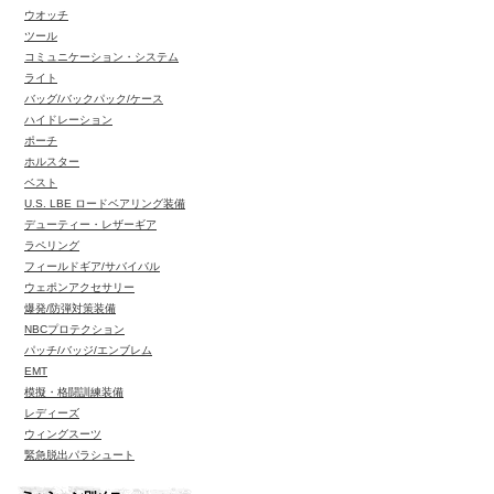
ウオッチ
ツール
コミュニケーション・システム
ライト
バッグ/バックパック/ケース
ハイドレーション
ポーチ
ホルスター
ベスト
U.S. LBE ロードベアリング装備
デューティー・レザーギア
ラペリング
フィールドギア/サバイバル
ウェポンアクセサリー
爆発/防弾対策装備
NBCプロテクション
パッチ/バッジ/エンブレム
EMT
模擬・格闘訓練装備
レディーズ
ウィングスーツ
緊急脱出パラシュート