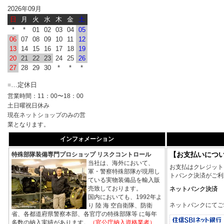
2026年09月
日
月
火
水
木
金
土
*
*
01
02
03
04
05
06
07
08
09
10
11
12
13
14
15
16
17
18
19
20
21
22
23
24
25
26
27
28
29
30
*
*
*
…定休日
■
営業時間：11：00〜18：00
土日曜祝日休み
現在ネットショップのみの営
業となります。
インフォメーション
【お支払いにつ
特殊部隊装備専門プロショップ リスクコントロール
当社は、海外において、
お支払はクレジット
軍・警察特殊部隊が現用し
トバンク決済がご利
ている実物装備品を輸入販
売致しております。
ネットバンク決済
国内においても、1992年よ
ネットバンクにてご
り 陸 海 空自衛隊、防衛
省、各都道府県警察本部、各官庁の特殊部隊等 に毎年
多数の納入実績があります。
（官公庁納入資格業者）