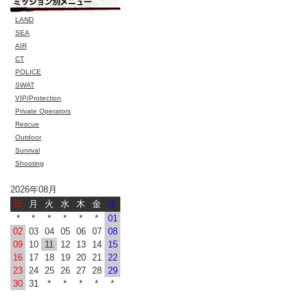
LAND
SEA
AIR
CT
POLICE
SWAT
VIP/Protection
Private Operators
Rescue
Outdoor
Survival
Shooting
2026年08月
日
月
火
水
木
金
土
*
*
*
*
*
*
01
02
03
04
05
06
07
08
09
10
11
12
13
14
15
16
17
18
19
20
21
22
23
24
25
26
27
28
29
30
31
*
*
*
*
*