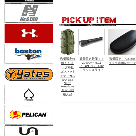
数量限定特
数量限定特価！！
数量限定！ Gatorz
20%OFF 5.11
価！！ イ
グラス専用レザーケ
RESPONSE XR2
ーグル社
フラッシュライト
コンバット
メディカル
GO Bag
North
American
Rescue社
納入品