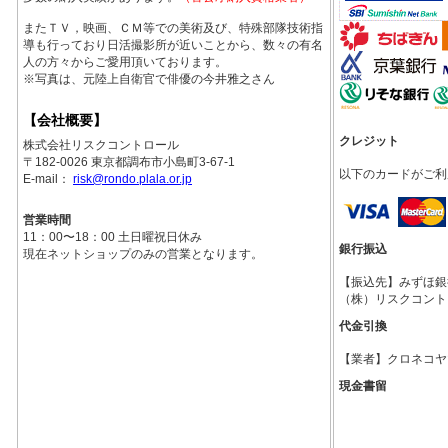
またＴＶ，映画、ＣＭ等での美術及び、特殊部隊技術指
導も行っており日活撮影所が近いことから、数々の有名
人の方々からご愛用頂いております。
※写真は、元陸上自衛官で俳優の今井雅之さん
【会社概要】
クレジット
株式会社リスクコントロール
〒182-0026 東京都調布市小島町3-67-1
以下のカードがご利
E-mail：
risk@rondo.plala.or.jp
営業時間
11：00〜18：00 土日曜祝日休み
銀行振込
現在ネットショップのみの営業となります。
【振込先】みずほ銀行調
（株）リスクコント
代金引換
【業者】クロネコヤ
現金書留