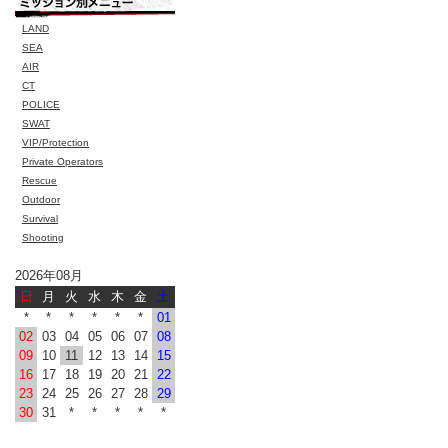
LAND
SEA
AIR
CT
POLICE
SWAT
VIP/Protection
Private Operators
Rescue
Outdoor
Survival
Shooting
2026年08月
日
月
火
水
木
金
土
*
*
*
*
*
*
01
02
03
04
05
06
07
08
09
10
11
12
13
14
15
16
17
18
19
20
21
22
23
24
25
26
27
28
29
30
31
*
*
*
*
*