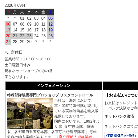
2026年09月
日
月
火
水
木
金
土
*
*
01
02
03
04
05
06
07
08
09
10
11
12
13
14
15
16
17
18
19
20
21
22
23
24
25
26
27
28
29
30
*
*
*
…定休日
■
営業時間：11：00〜18：00
土日曜祝日休み
現在ネットショップのみの営
業となります。
インフォメーション
【お支払いにつ
特殊部隊装備専門プロショップ リスクコントロール
当社は、海外において、
お支払はクレジット
軍・警察特殊部隊が現用し
トバンク決済がご利
ている実物装備品を輸入販
売致しております。
ネットバンク決済
国内においても、1992年よ
ネットバンクにてご
り 陸 海 空自衛隊、防衛
省、各都道府県警察本部、各官庁の特殊部隊等 に毎年
多数の納入実績があります。
（官公庁納入資格業者）