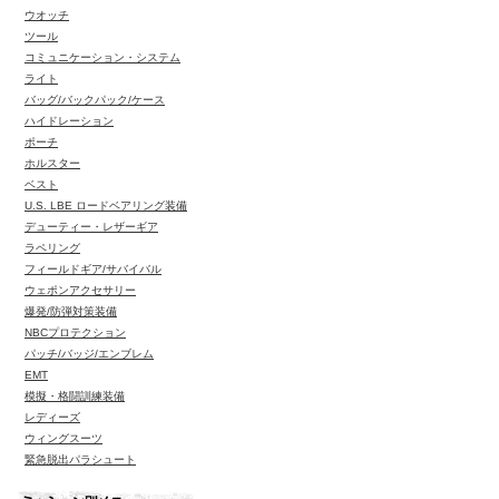
ウオッチ
ツール
コミュニケーション・システム
ライト
バッグ/バックパック/ケース
ハイドレーション
ポーチ
ホルスター
ベスト
U.S. LBE ロードベアリング装備
デューティー・レザーギア
ラペリング
フィールドギア/サバイバル
ウェポンアクセサリー
爆発/防弾対策装備
NBCプロテクション
パッチ/バッジ/エンブレム
EMT
模擬・格闘訓練装備
レディーズ
ウィングスーツ
緊急脱出パラシュート