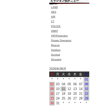
LAND
SEA
AIR
CT
POLICE
SWAT
VIP/Protection
Private Operators
Rescue
Outdoor
Survival
Shooting
2026年08月
日
月
火
水
木
金
土
*
*
*
*
*
*
01
02
03
04
05
06
07
08
09
10
11
12
13
14
15
16
17
18
19
20
21
22
23
24
25
26
27
28
29
30
31
*
*
*
*
*