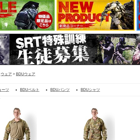
>
ウェア
>
BDUウェア
ョーツ
BDUベルト
BDUパンツ
BDUシャツ
ア