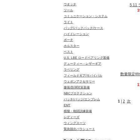
ウオッチ
5.1
1
ツール
コミュニケーション・システム
ライト
バッグ/バックパック/ケース
ハイドレーション
ポーチ
ホルスター
ベスト
U.S. LBE ロードベアリング装備
デューティー・レザーギア
ラペリング
数量限定特価
フィールドギア/サバイバル
ウェポンアクセサリー
1
爆発/防弾対策装備
NBCプロテクション
パッチ/バッジ/エンブレム
1
|
2
次
EMT
模擬・格闘訓練装備
レディーズ
ウィングスーツ
緊急脱出パラシュート