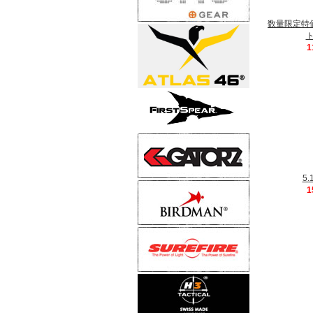
数量限定特価
ト
1
5.
1