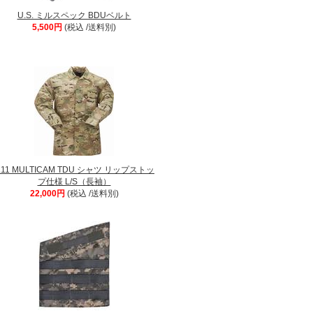
U.S. ミルスペック BDUベルト
5,500円
(税込 /送料別)
.11 MULTICAM TDU シャツ リップストッ
プ仕様 L/S（長袖）
22,000円
(税込 /送料別)