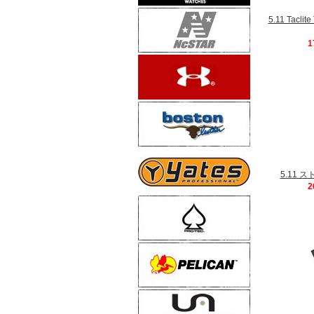
5.11 Tac
1
5.11 
2