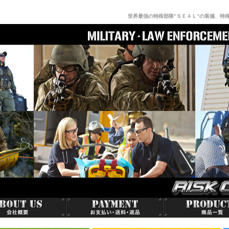
世界最強の特殊部隊”ＳＥＡＬ”の装備、特