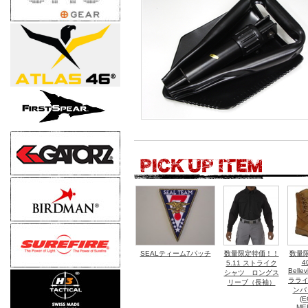
SEALティーム7パッチ
数量限定特価！！
数量
4
5.11 ストライク
Belle
シャツ ロングス
ラライ
リーブ（長袖）
ンバ
(E
ME