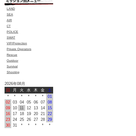
LAND
SEA
AIR
CT
POLICE
SWAT
VIP/Protection
Private Operators
Rescue
Outdoor
Survival
Shooting
2026年08月
日
月
火
水
木
金
土
*
*
*
*
*
*
01
02
03
04
05
06
07
08
09
10
11
12
13
14
15
16
17
18
19
20
21
22
23
24
25
26
27
28
29
30
31
*
*
*
*
*