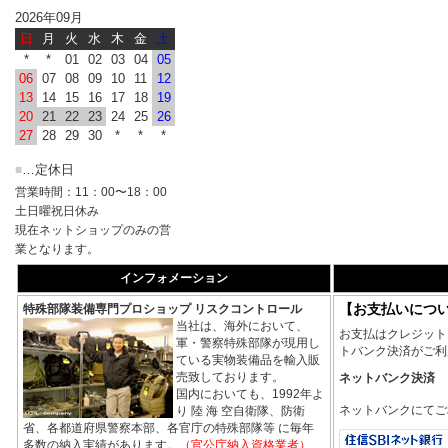
2026年09月
日
月
火
水
木
金
土
*
*
01
02
03
04
05
06
07
08
09
10
11
12
13
14
15
16
17
18
19
20
21
22
23
24
25
26
27
28
29
30
*
*
*
…定休日
■
営業時間：11：00〜18：00
土日曜祝日休み
現在ネットショップのみの営
業となります。
インフォメーション
【お支払いにつ
特殊部隊装備専門プロショップ リスクコントロール
当社は、海外において、
お支払はクレジット
軍・警察特殊部隊が現用し
トバンク決済がご利
ている実物装備品を輸入販
売致しております。
ネットバンク決済
国内においても、1992年よ
ネットバンクにてご
り 陸 海 空自衛隊、防衛
省、各都道府県警察本部、各官庁の特殊部隊等 に毎年
多数の納入実績があります。
（官公庁納入資格業者）