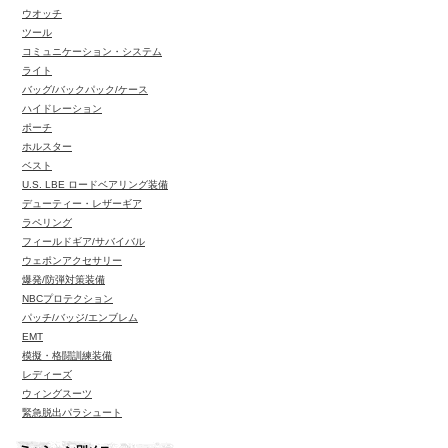
ウオッチ
ツール
コミュニケーション・システム
ライト
バッグ/バックパック/ケース
ハイドレーション
ポーチ
ホルスター
ベスト
U.S. LBE ロードベアリング装備
デューティー・レザーギア
ラペリング
フィールドギア/サバイバル
ウェポンアクセサリー
爆発/防弾対策装備
NBCプロテクション
パッチ/バッジ/エンブレム
EMT
模擬・格闘訓練装備
レディーズ
ウィングスーツ
緊急脱出パラシュート