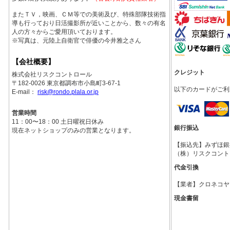
またＴＶ，映画、ＣＭ等での美術及び、特殊部隊技術指
導も行っており日活撮影所が近いことから、数々の有名
人の方々からご愛用頂いております。
※写真は、元陸上自衛官で俳優の今井雅之さん
【会社概要】
クレジット
株式会社リスクコントロール
〒182-0026 東京都調布市小島町3-67-1
以下のカードがご利
E-mail：
risk@rondo.plala.or.jp
営業時間
11：00〜18：00 土日曜祝日休み
銀行振込
現在ネットショップのみの営業となります。
【振込先】みずほ銀行調
（株）リスクコント
代金引換
【業者】クロネコヤ
現金書留