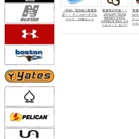
（即納）緊急輸入数量限
数量限定特価！！
数量
20%OFF TEAM
定！！ ディスポーザブル
20％
WENDY EXFIL
マスク 10枚セット
テッ
CARBON RAIL 3.0
ャケ
ヘルメット カバー