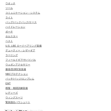
ウオッチ
ツール
コミュニケーション・システム
ライト
バッグ/バックパック/ケース
ハイドレーション
ポーチ
ホルスター
ベスト
U.S. LBE ロードベアリング装備
デューティー・レザーギア
ラペリング
フィールドギア/サバイバル
ウェポンアクセサリー
爆発/防弾対策装備
NBCプロテクション
パッチ/バッジ/エンブレム
EMT
模擬・格闘訓練装備
レディーズ
ウィングスーツ
緊急脱出パラシュート