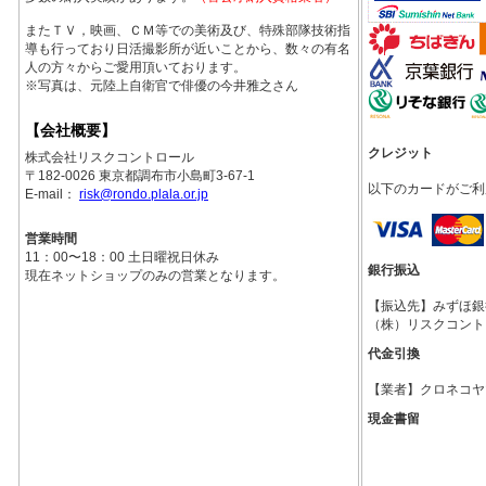
またＴＶ，映画、ＣＭ等での美術及び、特殊部隊技術指
導も行っており日活撮影所が近いことから、数々の有名
人の方々からご愛用頂いております。
※写真は、元陸上自衛官で俳優の今井雅之さん
【会社概要】
クレジット
株式会社リスクコントロール
〒182-0026 東京都調布市小島町3-67-1
以下のカードがご利
E-mail：
risk@rondo.plala.or.jp
営業時間
11：00〜18：00 土日曜祝日休み
銀行振込
現在ネットショップのみの営業となります。
【振込先】みずほ銀行調
（株）リスクコント
代金引換
【業者】クロネコヤ
現金書留