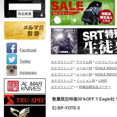
Facebook
Twitter
カテゴリトップ
>
アイテム別
>
ハイドレーシ
カテゴリトップ
>
メーカー別
>
EAGLE INDUS
Instagram
カテゴリトップ
>
メーカー別
>
EAGLE INDUS
カテゴリトップ
>
ミッション別
>
LAND
カテゴリトップ
>
>
特価品/限定品コーナー
数量限定特価30％OFF !! Eagl
E) BP-YOTE-5