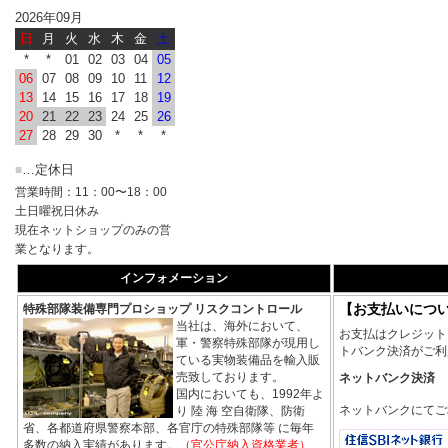
2026年09月
日
月
火
水
木
金
土
*
*
01
02
03
04
05
06
07
08
09
10
11
12
13
14
15
16
17
18
19
20
21
22
23
24
25
26
27
28
29
30
*
*
*
…定休日
■
営業時間：11：00〜18：00
土日曜祝日休み
現在ネットショップのみの営
業となります。
インフォメーション
【お支払いにつ
特殊部隊装備専門プロショップ リスクコントロール
当社は、海外において、
お支払はクレジット
軍・警察特殊部隊が現用し
トバンク決済がご利
ている実物装備品を輸入販
売致しております。
ネットバンク決済
国内においても、1992年よ
ネットバンクにてご
り 陸 海 空自衛隊、防衛
省、各都道府県警察本部、各官庁の特殊部隊等 に毎年
多数の納入実績があります。
（官公庁納入資格業者）