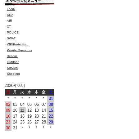
LAND
SEA
AIR
CT
POLICE
SWAT
VIP/Protection
Private Operators
Rescue
Outdoor
Survival
Shooting
2026年08月
日
月
火
水
木
金
土
*
*
*
*
*
*
01
02
03
04
05
06
07
08
09
10
11
12
13
14
15
16
17
18
19
20
21
22
23
24
25
26
27
28
29
30
31
*
*
*
*
*