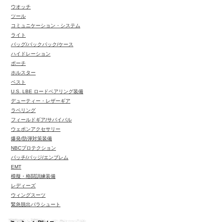
ウオッチ
ツール
コミュニケーション・システム
ライト
バッグ/バックパック/ケース
ハイドレーション
ポーチ
ホルスター
ベスト
U.S. LBE ロードベアリング装備
デューティー・レザーギア
ラペリング
フィールドギア/サバイバル
ウェポンアクセサリー
爆発/防弾対策装備
NBCプロテクション
パッチ/バッジ/エンブレム
EMT
模擬・格闘訓練装備
レディーズ
ウィングスーツ
緊急脱出パラシュート