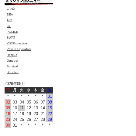
LAND
SEA
AIR
CT
POLICE
SWAT
VIP/Protection
Private Operators
Rescue
Outdoor
Survival
Shooting
2026年08月
日
月
火
水
木
金
土
*
*
*
*
*
*
01
02
03
04
05
06
07
08
09
10
11
12
13
14
15
16
17
18
19
20
21
22
23
24
25
26
27
28
29
30
31
*
*
*
*
*