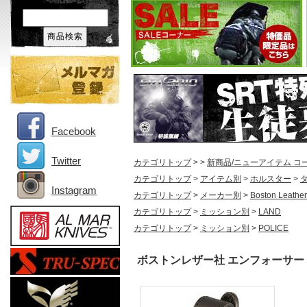
Facebook
Twitter
カテゴリトップ
>
>
新商品/ニューアイテム コ
カテゴリトップ
>
アイテム別
>
ホルスター
>
Instagram
カテゴリトップ
>
メーカー別
>
Boston Leather
カテゴリトップ
>
ミッション別
>
LAND
カテゴリトップ
>
ミッション別
>
POLICE
ボストンレザー社 エンフォーサー パンケー