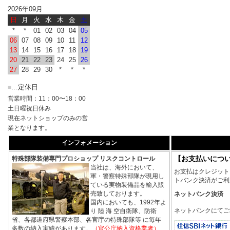
2026年09月
日
月
火
水
木
金
土
*
*
01
02
03
04
05
06
07
08
09
10
11
12
13
14
15
16
17
18
19
20
21
22
23
24
25
26
27
28
29
30
*
*
*
…定休日
■
営業時間：11：00〜18：00
土日曜祝日休み
現在ネットショップのみの営
業となります。
インフォメーション
【お支払いにつ
特殊部隊装備専門プロショップ リスクコントロール
当社は、海外において、
お支払はクレジット
軍・警察特殊部隊が現用し
トバンク決済がご利
ている実物装備品を輸入販
売致しております。
ネットバンク決済
国内においても、1992年よ
ネットバンクにてご
り 陸 海 空自衛隊、防衛
省、各都道府県警察本部、各官庁の特殊部隊等 に毎年
多数の納入実績があります。
（官公庁納入資格業者）