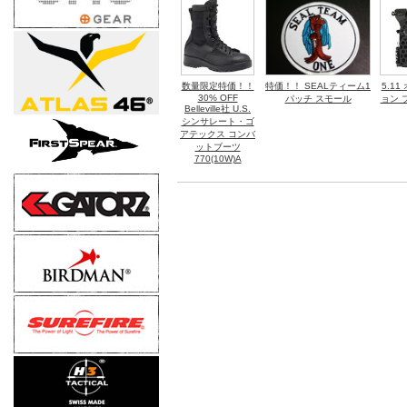
数量限定特価！！
特価！！ SEALティーム1
5.1
30% OFF
パッチ スモール
ョン 
Belleville社 U.S.
シンサレート・ゴ
アテックス コンバ
ットブーツ
770(10W)A