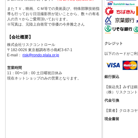
またＴＶ，映画、ＣＭ等での美術及び、特殊部隊技術指
導も行っており日活撮影所が近いことから、数々の有名
人の方々からご愛用頂いております。
※写真は、元陸上自衛官で俳優の今井雅之さん
【会社概要】
クレジット
株式会社リスクコントロール
〒182-0026 東京都調布市小島町3-67-1
以下のカードがご利
E-mail：
risk@rondo.plala.or.jp
営業時間
11：00〜18：00 土日曜祝日休み
銀行振込
現在ネットショップのみの営業となります。
【振込先】みずほ銀行調
（株）リスクコント
代金引換
【業者】クロネコヤ
現金書留