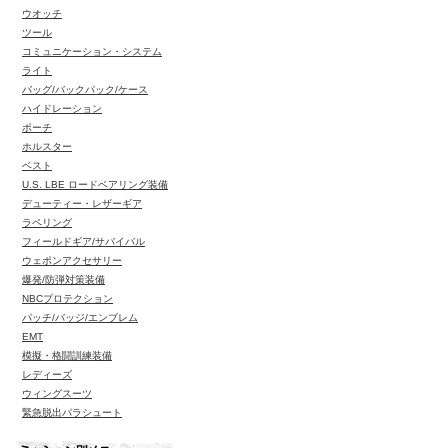
ウオッチ
ツール
コミュニケーション・システム
ライト
バッグ/バックパック/ケース
ハイドレーション
ポーチ
ホルスター
ベスト
U.S. LBE ロードベアリング装備
デューティー・レザーギア
ラペリング
フィールドギア/サバイバル
ウェポンアクセサリー
爆発/防弾対策装備
NBCプロテクション
パッチ/バッジ/エンブレム
EMT
模擬・格闘訓練装備
レディーズ
ウィングスーツ
緊急脱出パラシュート