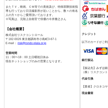
またＴＶ，映画、ＣＭ等での美術及び、特殊部隊技術指
導も行っており日活撮影所が近いことから、数々の有名
人の方々からご愛用頂いております。
※写真は、元陸上自衛官で俳優の今井雅之さん
【会社概要】
クレジット
株式会社リスクコントロール
〒182-0026 東京都調布市小島町3-67-1
以下のカードがご利
E-mail：
risk@rondo.plala.or.jp
営業時間
11：00〜18：00 土日曜祝日休み
銀行振込
現在ネットショップのみの営業となります。
【振込先】みずほ銀行調
（株）リスクコント
代金引換
【業者】クロネコヤ
現金書留