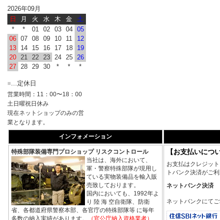
2026年09月
日
月
火
水
木
金
土
*
*
01
02
03
04
05
06
07
08
09
10
11
12
13
14
15
16
17
18
19
20
21
22
23
24
25
26
27
28
29
30
*
*
*
…定休日
■
営業時間：11：00〜18：00
土日曜祝日休み
現在ネットショップのみの営
業となります。
インフォメーション
【お支払いにつ
特殊部隊装備専門プロショップ リスクコントロール
当社は、海外において、
お支払はクレジット
軍・警察特殊部隊が現用し
トバンク決済がご利
ている実物装備品を輸入販
売致しております。
ネットバンク決済
国内においても、1992年よ
ネットバンクにてご
り 陸 海 空自衛隊、防衛
省、各都道府県警察本部、各官庁の特殊部隊等 に毎年
多数の納入実績があります。
（官公庁納入資格業者）