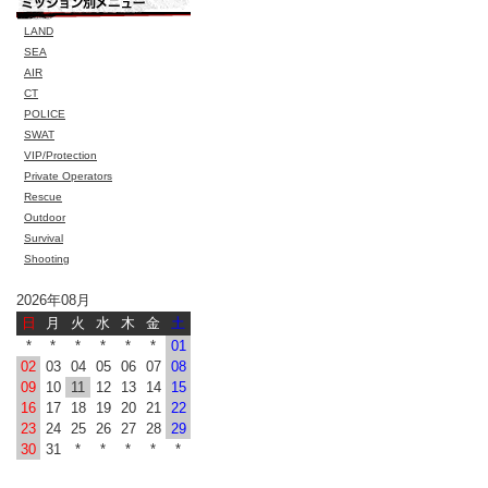
LAND
SEA
AIR
CT
POLICE
SWAT
VIP/Protection
Private Operators
Rescue
Outdoor
Survival
Shooting
2026年08月
日
月
火
水
木
金
土
*
*
*
*
*
*
01
02
03
04
05
06
07
08
09
10
11
12
13
14
15
16
17
18
19
20
21
22
23
24
25
26
27
28
29
30
31
*
*
*
*
*