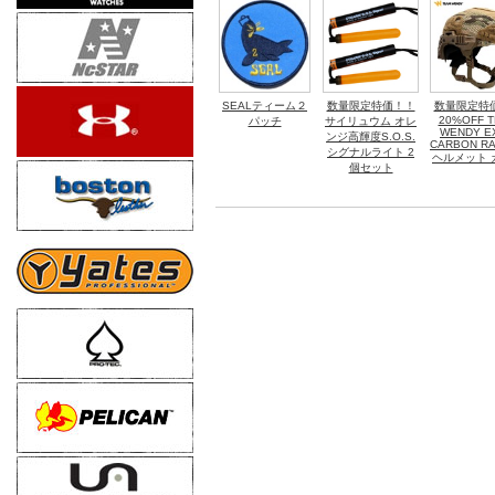
SEALティーム２
数量限定特価！！
数量限定特
20%OFF 
パッチ
サイリュウム オレ
WENDY E
ンジ高輝度S.O.S.
CARBON RAI
シグナルライト 2
ヘルメット 
個セット