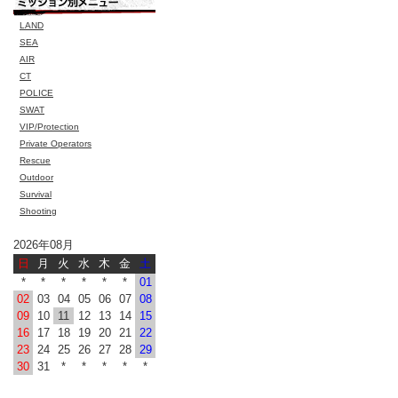
LAND
SEA
AIR
CT
POLICE
SWAT
VIP/Protection
Private Operators
Rescue
Outdoor
Survival
Shooting
2026年08月
日
月
火
水
木
金
土
*
*
*
*
*
*
01
02
03
04
05
06
07
08
09
10
11
12
13
14
15
16
17
18
19
20
21
22
23
24
25
26
27
28
29
30
31
*
*
*
*
*