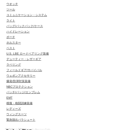
ウオッチ
ツール
コミュニケーション・システム
ライト
バッグ/バックパック/ケース
ハイドレーション
ポーチ
ホルスター
ベスト
U.S. LBE ロードベアリング装備
デューティー・レザーギア
ラペリング
フィールドギア/サバイバル
ウェポンアクセサリー
爆発/防弾対策装備
NBCプロテクション
パッチ/バッジ/エンブレム
EMT
模擬・格闘訓練装備
レディーズ
ウィングスーツ
緊急脱出パラシュート