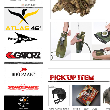
OPS-CORE FAST
特価！！ GUN DVD
数