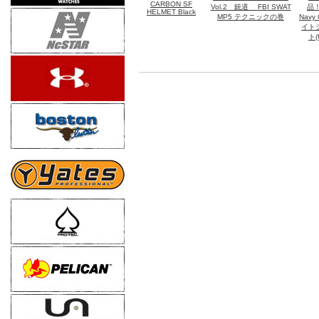
CARBON SF
Vol.2 銃道 FBI SWAT
品
HELMET Black
MP5 テクニックの巻
Navy
イト
ト(