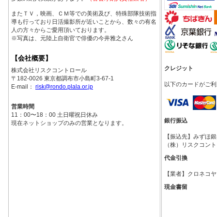
またＴＶ，映画、ＣＭ等での美術及び、特殊部隊技術指
導も行っており日活撮影所が近いことから、数々の有名
人の方々からご愛用頂いております。
※写真は、元陸上自衛官で俳優の今井雅之さん
【会社概要】
クレジット
株式会社リスクコントロール
〒182-0026 東京都調布市小島町3-67-1
以下のカードがご利
E-mail：
risk@rondo.plala.or.jp
営業時間
11：00〜18：00 土日曜祝日休み
銀行振込
現在ネットショップのみの営業となります。
【振込先】みずほ銀行調
（株）リスクコント
代金引換
【業者】クロネコヤ
現金書留