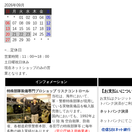
2026年09月
日
月
火
水
木
金
土
*
*
01
02
03
04
05
06
07
08
09
10
11
12
13
14
15
16
17
18
19
20
21
22
23
24
25
26
27
28
29
30
*
*
*
…定休日
■
営業時間：11：00〜18：00
土日曜祝日休み
現在ネットショップのみの営
業となります。
インフォメーション
【お支払いにつ
特殊部隊装備専門プロショップ リスクコントロール
当社は、海外において、
お支払はクレジット
軍・警察特殊部隊が現用し
トバンク決済がご利
ている実物装備品を輸入販
売致しております。
ネットバンク決済
国内においても、1992年よ
ネットバンクにてご
り 陸 海 空自衛隊、防衛
省、各都道府県警察本部、各官庁の特殊部隊等 に毎年
多数の納入実績があります。
（官公庁納入資格業者）