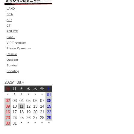
LAND
SEA
AIR
CT
POLICE
SWAT
VIP/Protection
Private Operators
Rescue
Outdoor
Survival
Shooting
2026年08月
日
月
火
水
木
金
土
*
*
*
*
*
*
01
02
03
04
05
06
07
08
09
10
11
12
13
14
15
16
17
18
19
20
21
22
23
24
25
26
27
28
29
30
31
*
*
*
*
*