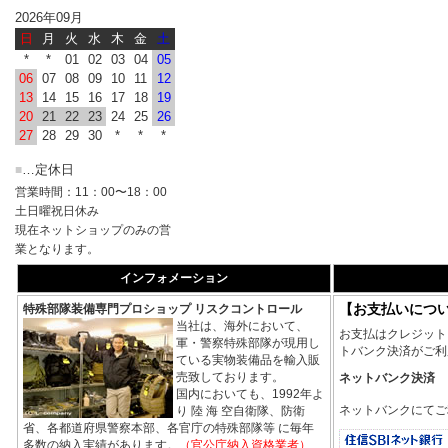
2026年09月
日
月
火
水
木
金
土
*
*
01
02
03
04
05
06
07
08
09
10
11
12
13
14
15
16
17
18
19
20
21
22
23
24
25
26
27
28
29
30
*
*
*
…定休日
■
営業時間：11：00〜18：00
土日曜祝日休み
現在ネットショップのみの営
業となります。
インフォメーション
【お支払いにつ
特殊部隊装備専門プロショップ リスクコントロール
当社は、海外において、
お支払はクレジット
軍・警察特殊部隊が現用し
トバンク決済がご利
ている実物装備品を輸入販
売致しております。
ネットバンク決済
国内においても、1992年よ
ネットバンクにてご
り 陸 海 空自衛隊、防衛
省、各都道府県警察本部、各官庁の特殊部隊等 に毎年
多数の納入実績があります。
（官公庁納入資格業者）