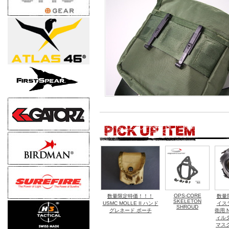
OPS-CORE
数量限定特価！！！
数量
SKELETON
USMC MOLLE II ハンド
イス
SHROUD
グレネード ポーチ
衛用 
ィル
マス