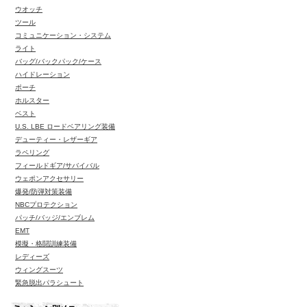
ウオッチ
ツール
コミュニケーション・システム
ライト
バッグ/バックパック/ケース
ハイドレーション
ポーチ
ホルスター
ベスト
U.S. LBE ロードベアリング装備
デューティー・レザーギア
ラペリング
フィールドギア/サバイバル
ウェポンアクセサリー
爆発/防弾対策装備
NBCプロテクション
パッチ/バッジ/エンブレム
EMT
模擬・格闘訓練装備
レディーズ
ウィングスーツ
緊急脱出パラシュート