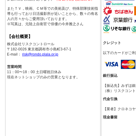
またＴＶ，映画、ＣＭ等での美術及び、特殊部隊技術指
導も行っており日活撮影所が近いことから、数々の有名
人の方々からご愛用頂いております。
※写真は、元陸上自衛官で俳優の今井雅之さん
【会社概要】
クレジット
株式会社リスクコントロール
〒182-0026 東京都調布市小島町3-67-1
以下のカードがご利
E-mail：
risk@rondo.plala.or.jp
営業時間
11：00〜18：00 土日曜祝日休み
銀行振込
現在ネットショップのみの営業となります。
【振込先】みずほ銀行調
（株）リスクコント
代金引換
【業者】クロネコヤ
現金書留