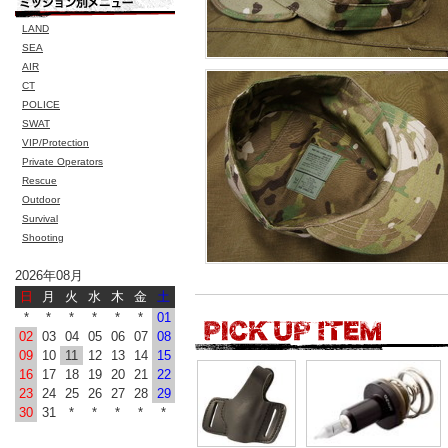
LAND
SEA
AIR
CT
POLICE
SWAT
VIP/Protection
Private Operators
Rescue
Outdoor
Survival
Shooting
2026年08月
日
月
火
水
木
金
土
*
*
*
*
*
*
01
02
03
04
05
06
07
08
09
10
11
12
13
14
15
16
17
18
19
20
21
22
23
24
25
26
27
28
29
30
31
*
*
*
*
*