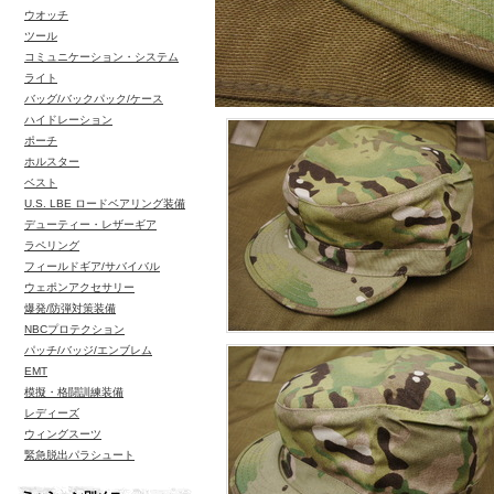
ウオッチ
ツール
コミュニケーション・システム
ライト
バッグ/バックパック/ケース
ハイドレーション
ポーチ
ホルスター
ベスト
U.S. LBE ロードベアリング装備
デューティー・レザーギア
ラペリング
フィールドギア/サバイバル
ウェポンアクセサリー
爆発/防弾対策装備
NBCプロテクション
パッチ/バッジ/エンブレム
EMT
模擬・格闘訓練装備
レディーズ
ウィングスーツ
緊急脱出パラシュート