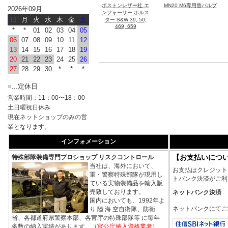
ボストンレザー社 エ
MN20 M6専用替バルブ
2026年09月
ンフォーサー ホルス
日
月
火
水
木
金
土
ター S&W 39, 50,
469, 659
*
*
01
02
03
04
05
06
07
08
09
10
11
12
13
14
15
16
17
18
19
20
21
22
23
24
25
26
27
28
29
30
*
*
*
…定休日
■
営業時間：11：00〜18：00
土日曜祝日休み
現在ネットショップのみの営
業となります。
インフォメーション
【お支払いにつ
特殊部隊装備専門プロショップ リスクコントロール
当社は、海外において、
お支払はクレジット
軍・警察特殊部隊が現用し
トバンク決済がご利
ている実物装備品を輸入販
売致しております。
ネットバンク決済
国内においても、1992年よ
ネットバンクにてご
り 陸 海 空自衛隊、防衛
省、各都道府県警察本部、各官庁の特殊部隊等 に毎年
多数の納入実績があります。
（官公庁納入資格業者）