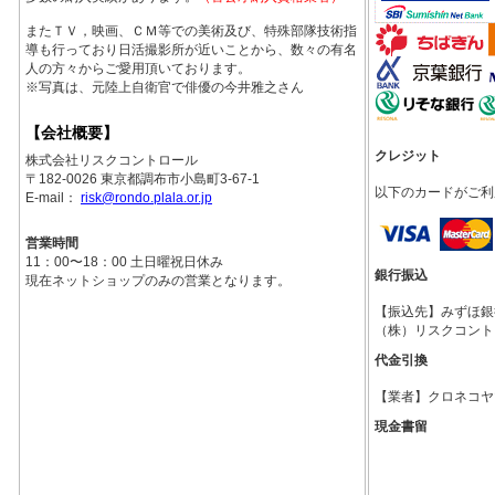
またＴＶ，映画、ＣＭ等での美術及び、特殊部隊技術指
導も行っており日活撮影所が近いことから、数々の有名
人の方々からご愛用頂いております。
※写真は、元陸上自衛官で俳優の今井雅之さん
【会社概要】
クレジット
株式会社リスクコントロール
〒182-0026 東京都調布市小島町3-67-1
以下のカードがご利
E-mail：
risk@rondo.plala.or.jp
営業時間
11：00〜18：00 土日曜祝日休み
銀行振込
現在ネットショップのみの営業となります。
【振込先】みずほ銀行調
（株）リスクコント
代金引換
【業者】クロネコヤ
現金書留