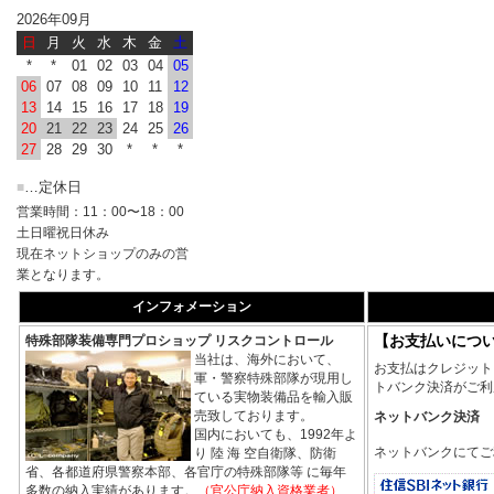
2026年09月
日
月
火
水
木
金
土
*
*
01
02
03
04
05
06
07
08
09
10
11
12
13
14
15
16
17
18
19
20
21
22
23
24
25
26
27
28
29
30
*
*
*
…定休日
■
営業時間：11：00〜18：00
土日曜祝日休み
現在ネットショップのみの営
業となります。
インフォメーション
【お支払いにつ
特殊部隊装備専門プロショップ リスクコントロール
当社は、海外において、
お支払はクレジット
軍・警察特殊部隊が現用し
トバンク決済がご利
ている実物装備品を輸入販
売致しております。
ネットバンク決済
国内においても、1992年よ
ネットバンクにてご
り 陸 海 空自衛隊、防衛
省、各都道府県警察本部、各官庁の特殊部隊等 に毎年
多数の納入実績があります。
（官公庁納入資格業者）