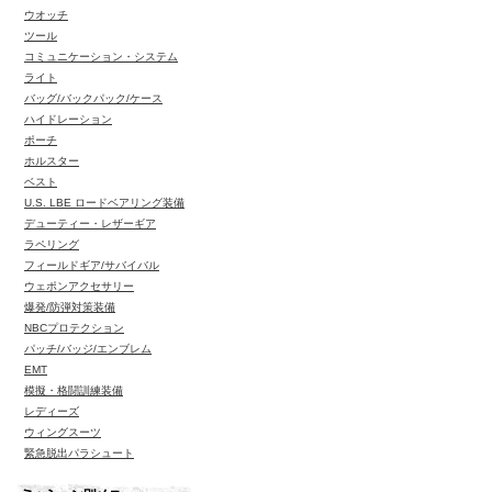
ウオッチ
ツール
コミュニケーション・システム
ライト
バッグ/バックパック/ケース
ハイドレーション
ポーチ
ホルスター
ベスト
U.S. LBE ロードベアリング装備
デューティー・レザーギア
ラペリング
フィールドギア/サバイバル
ウェポンアクセサリー
爆発/防弾対策装備
NBCプロテクション
パッチ/バッジ/エンブレム
EMT
模擬・格闘訓練装備
レディーズ
ウィングスーツ
緊急脱出パラシュート