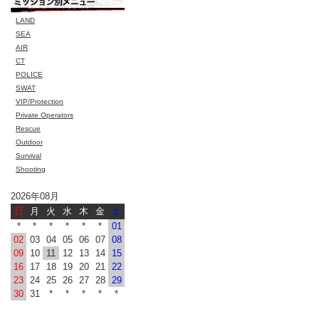
LAND
SEA
AIR
CT
POLICE
SWAT
VIP/Protection
Private Operators
Rescue
Outdoor
Survival
Shooting
2026年08月
日
月
火
水
木
金
土
*
*
*
*
*
*
01
02
03
04
05
06
07
08
09
10
11
12
13
14
15
16
17
18
19
20
21
22
23
24
25
26
27
28
29
30
31
*
*
*
*
*