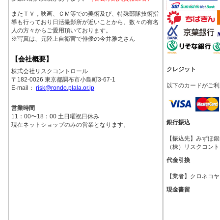
またＴＶ，映画、ＣＭ等での美術及び、特殊部隊技術指
導も行っており日活撮影所が近いことから、数々の有名
人の方々からご愛用頂いております。
※写真は、元陸上自衛官で俳優の今井雅之さん
【会社概要】
クレジット
株式会社リスクコントロール
〒182-0026 東京都調布市小島町3-67-1
以下のカードがご利
E-mail：
risk@rondo.plala.or.jp
営業時間
11：00〜18：00 土日曜祝日休み
銀行振込
現在ネットショップのみの営業となります。
【振込先】みずほ銀行調
（株）リスクコント
代金引換
【業者】クロネコヤ
現金書留