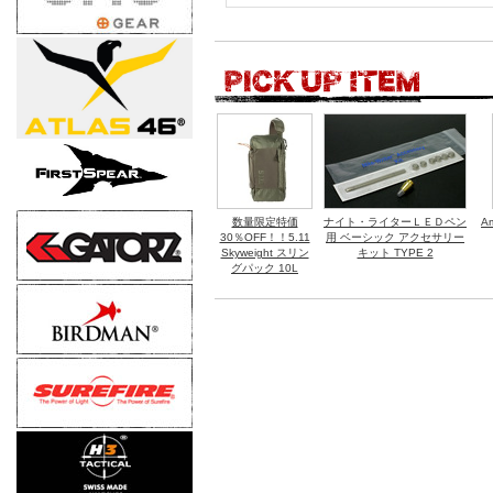
数量限定特価
ナイト・ライターＬＥＤペン
Am
30％OFF！！5.11
用 ベーシック アクセサリー
Skyweight スリン
キット TYPE 2
グパック 10L