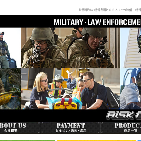
世界最強の特殊部隊”ＳＥＡＬ”の装備、特