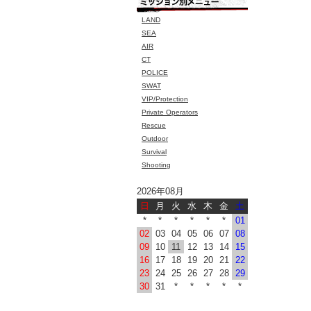
LAND
SEA
AIR
CT
POLICE
SWAT
VIP/Protection
Private Operators
Rescue
Outdoor
Survival
Shooting
2026年08月
日
月
火
水
木
金
土
*
*
*
*
*
*
01
02
03
04
05
06
07
08
09
10
11
12
13
14
15
16
17
18
19
20
21
22
23
24
25
26
27
28
29
30
31
*
*
*
*
*