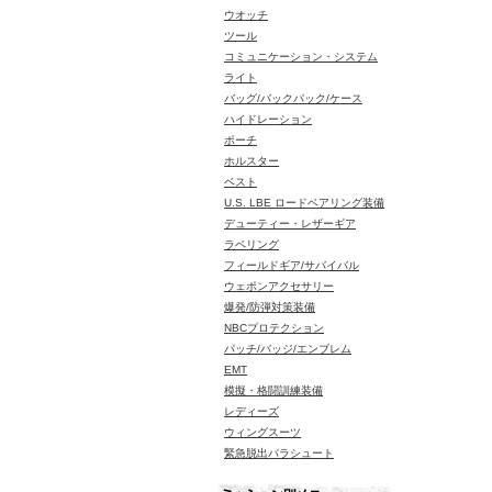
ウオッチ
ツール
コミュニケーション・システム
ライト
バッグ/バックパック/ケース
ハイドレーション
ポーチ
ホルスター
ベスト
U.S. LBE ロードベアリング装備
デューティー・レザーギア
ラペリング
フィールドギア/サバイバル
ウェポンアクセサリー
爆発/防弾対策装備
NBCプロテクション
パッチ/バッジ/エンブレム
EMT
模擬・格闘訓練装備
レディーズ
ウィングスーツ
緊急脱出パラシュート