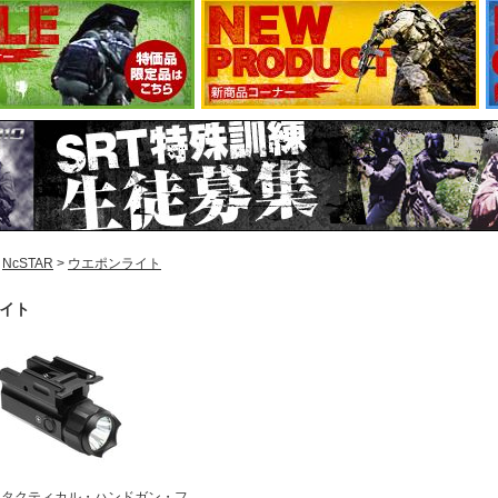
>
NcSTAR
>
ウエポンライト
イト
R社 タクティカル・ハンドガン・フ