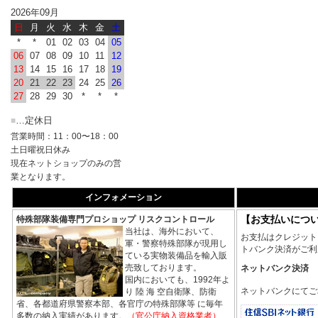
2026年09月
日
月
火
水
木
金
土
*
*
01
02
03
04
05
06
07
08
09
10
11
12
13
14
15
16
17
18
19
20
21
22
23
24
25
26
27
28
29
30
*
*
*
…定休日
■
営業時間：11：00〜18：00
土日曜祝日休み
現在ネットショップのみの営
業となります。
インフォメーション
【お支払いにつ
特殊部隊装備専門プロショップ リスクコントロール
当社は、海外において、
お支払はクレジット
軍・警察特殊部隊が現用し
トバンク決済がご利
ている実物装備品を輸入販
売致しております。
ネットバンク決済
国内においても、1992年よ
ネットバンクにてご
り 陸 海 空自衛隊、防衛
省、各都道府県警察本部、各官庁の特殊部隊等 に毎年
多数の納入実績があります。
（官公庁納入資格業者）