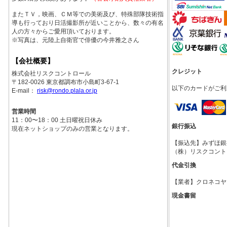
またＴＶ，映画、ＣＭ等での美術及び、特殊部隊技術指
導も行っており日活撮影所が近いことから、数々の有名
人の方々からご愛用頂いております。
※写真は、元陸上自衛官で俳優の今井雅之さん
【会社概要】
クレジット
株式会社リスクコントロール
〒182-0026 東京都調布市小島町3-67-1
以下のカードがご利
E-mail：
risk@rondo.plala.or.jp
営業時間
11：00〜18：00 土日曜祝日休み
銀行振込
現在ネットショップのみの営業となります。
【振込先】みずほ銀行調
（株）リスクコント
代金引換
【業者】クロネコヤ
現金書留