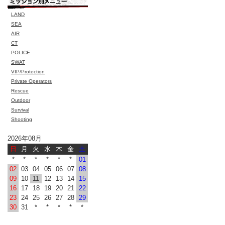
LAND
SEA
AIR
CT
POLICE
SWAT
VIP/Protection
Private Operators
Rescue
Outdoor
Survival
Shooting
2026年08月
日
月
火
水
木
金
土
*
*
*
*
*
*
01
02
03
04
05
06
07
08
09
10
11
12
13
14
15
16
17
18
19
20
21
22
23
24
25
26
27
28
29
30
31
*
*
*
*
*