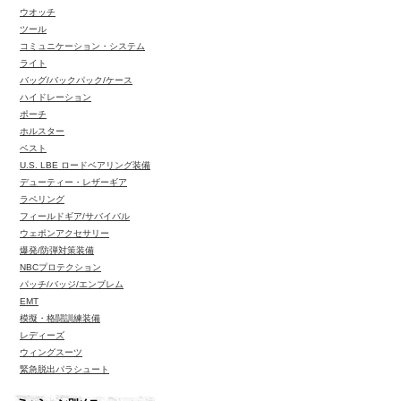
ウオッチ
ツール
コミュニケーション・システム
ライト
バッグ/バックパック/ケース
ハイドレーション
ポーチ
ホルスター
ベスト
U.S. LBE ロードベアリング装備
デューティー・レザーギア
ラペリング
フィールドギア/サバイバル
ウェポンアクセサリー
爆発/防弾対策装備
NBCプロテクション
パッチ/バッジ/エンブレム
EMT
模擬・格闘訓練装備
レディーズ
ウィングスーツ
緊急脱出パラシュート