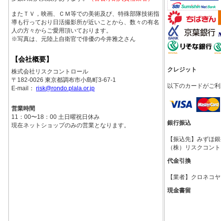
またＴＶ，映画、ＣＭ等での美術及び、特殊部隊技術指
導も行っており日活撮影所が近いことから、数々の有名
人の方々からご愛用頂いております。
※写真は、元陸上自衛官で俳優の今井雅之さん
【会社概要】
クレジット
株式会社リスクコントロール
〒182-0026 東京都調布市小島町3-67-1
以下のカードがご利
E-mail：
risk@rondo.plala.or.jp
営業時間
11：00〜18：00 土日曜祝日休み
銀行振込
現在ネットショップのみの営業となります。
【振込先】みずほ銀行調
（株）リスクコント
代金引換
【業者】クロネコヤ
現金書留