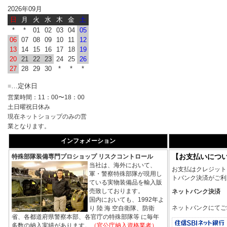
2026年09月
日
月
火
水
木
金
土
*
*
01
02
03
04
05
06
07
08
09
10
11
12
13
14
15
16
17
18
19
20
21
22
23
24
25
26
27
28
29
30
*
*
*
…定休日
■
営業時間：11：00〜18：00
土日曜祝日休み
現在ネットショップのみの営
業となります。
インフォメーション
【お支払いにつ
特殊部隊装備専門プロショップ リスクコントロール
当社は、海外において、
お支払はクレジット
軍・警察特殊部隊が現用し
トバンク決済がご利
ている実物装備品を輸入販
売致しております。
ネットバンク決済
国内においても、1992年よ
ネットバンクにてご
り 陸 海 空自衛隊、防衛
省、各都道府県警察本部、各官庁の特殊部隊等 に毎年
多数の納入実績があります。
（官公庁納入資格業者）