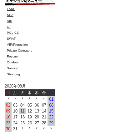
LAND
SEA
AIR
CT
POLICE
SWAT
VIP/Protection
Private Operators
Rescue
Outdoor
Survival
Shooting
2026年08月
日
月
火
水
木
金
土
*
*
*
*
*
*
01
02
03
04
05
06
07
08
09
10
11
12
13
14
15
16
17
18
19
20
21
22
23
24
25
26
27
28
29
30
31
*
*
*
*
*