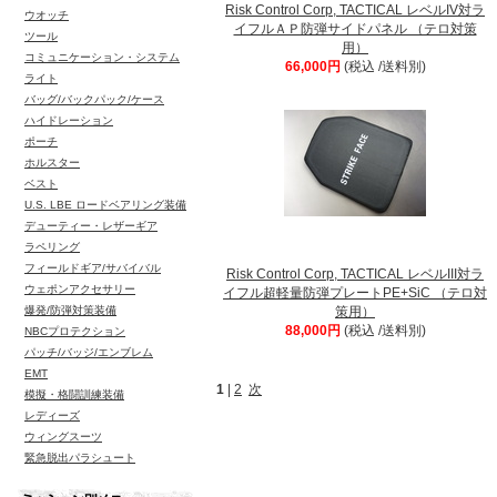
Risk Control Corp, TACTICAL レベルIV対ラ
ウオッチ
イフルＡＰ防弾サイドパネル （テロ対策
ツール
用）
コミュニケーション・システム
66,000円
(税込 /送料別)
ライト
バッグ/バックパック/ケース
ハイドレーション
ポーチ
ホルスター
ベスト
U.S. LBE ロードベアリング装備
デューティー・レザーギア
ラペリング
フィールドギア/サバイバル
Risk Control Corp, TACTICAL レベルIII対ラ
ウェポンアクセサリー
イフル超軽量防弾プレートPE+SiC （テロ対
爆発/防弾対策装備
策用）
88,000円
(税込 /送料別)
NBCプロテクション
パッチ/バッジ/エンブレム
EMT
1
|
2
次
模擬・格闘訓練装備
レディーズ
ウィングスーツ
緊急脱出パラシュート