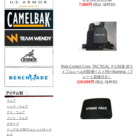
7,480円
(税込 /送料別)
Risk Control Corp, TACTICAL テロ対策 対ラ
イフルレベルIV防弾ベストPE+Alumina（プ
レート前後付き）
220,000円
(税込 /送料別)
ウェア
ヘッド・ウェア
アイ・ウェア
フット・ウェア
グローブ
ドッグタグ/ID/ウォレット/ネック
レス