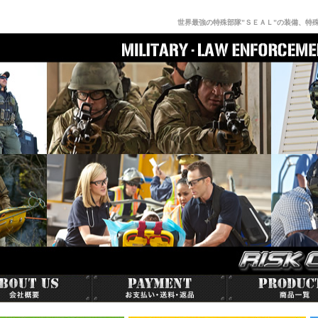
世界最強の特殊部隊”ＳＥＡＬ”の装備、特