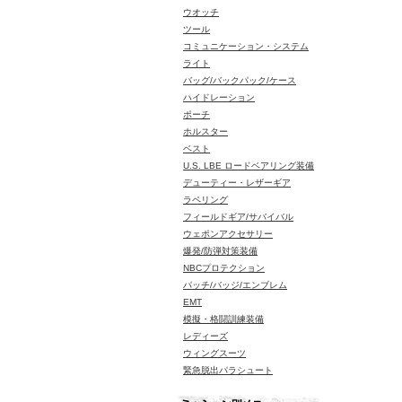
ウオッチ
ツール
コミュニケーション・システム
ライト
バッグ/バックパック/ケース
ハイドレーション
ポーチ
ホルスター
ベスト
U.S. LBE ロードベアリング装備
デューティー・レザーギア
ラペリング
フィールドギア/サバイバル
ウェポンアクセサリー
爆発/防弾対策装備
NBCプロテクション
パッチ/バッジ/エンブレム
EMT
模擬・格闘訓練装備
レディーズ
ウィングスーツ
緊急脱出パラシュート