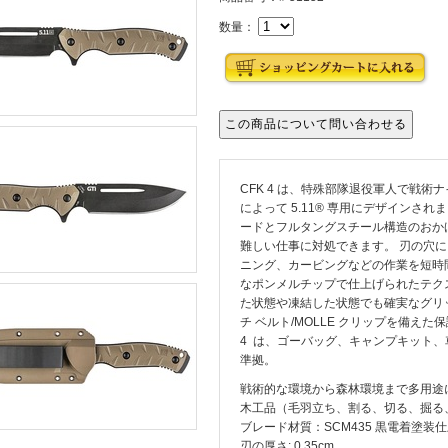
数量：
CFK 4 は、特殊部隊退役軍人で戦術ナイフの
によって 5.11® 専用にデザインさ
ードとフルタングスチール構造のおか
難しい仕事に対処できます。 刃の穴
ニング、カービングなどの作業を短時
なポンメルチップで仕上げられたテク
た状態や凍結した状態でも確実なグリッ
チ ベルト/MOLLE クリップを備えた
4 は、ゴーバッグ、キャンプキット、車
準拠。
戦術的な環境から森林環境まで多用途
木工品（毛羽立ち、割る、切る、掘る
ブレード材質：SCM435 黒電着塗装
刃の厚さ: 0.35cm