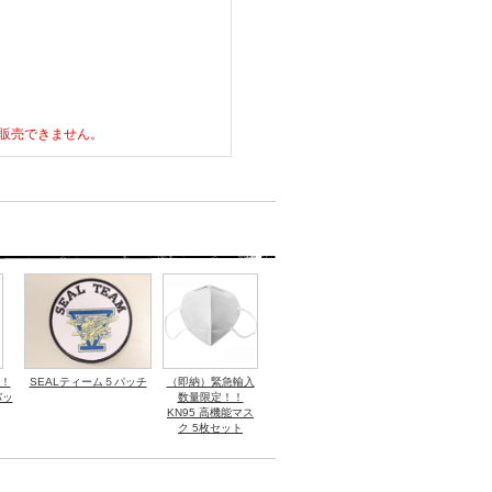
は販売できません。
！
SEALティーム５パッチ
（即納）緊急輸入
バッ
数量限定！！
KN95 高機能マス
ク 5枚セット