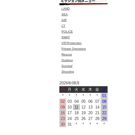
LAND
SEA
AIR
CT
POLICE
SWAT
VIP/Protection
Private Operators
Rescue
Outdoor
Survival
Shooting
2026年08月
日
月
火
水
木
金
土
*
*
*
*
*
*
01
02
03
04
05
06
07
08
09
10
11
12
13
14
15
16
17
18
19
20
21
22
23
24
25
26
27
28
29
30
31
*
*
*
*
*