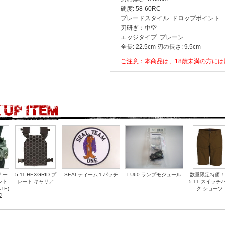
硬度: 58-60RC
ブレードスタイル: ドロップポイント
刃研ぎ：中空
エッジタイプ: プレーン
全長: 22.5cm 刃の長さ: 9.5cm
ご注意：本商品は、18歳未満の方に
ナー
5.11 HEXGRID プ
SEALティーム１パッチ
LU60 ランプモジュール
数量限定特価！
ント
レート キャリア
5.11 スイッチ
 E)
ク ショーツ
J