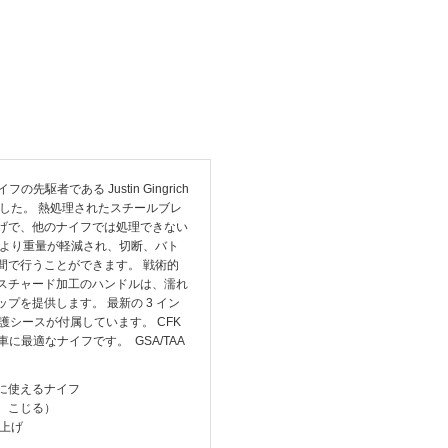
先駆者である Justin Gingrich
れました。 熱処理されたスチールブレ
げで、他のナイフでは処理できない
により重量が軽減され、切断、バト
間で行うことができます。 戦術的
スチャード加工のハンドルは、濡れ
プを提供します。 最新の 3 イン
保護シースが付属しています。 CFK
に最適なナイフです。 GSA/TAA
に使えるナイフ
、こじる）
仕上げ