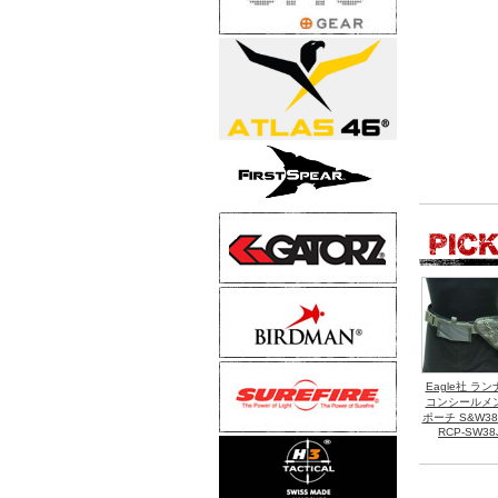
Eagle社 ラン
コンシールメ
ポーチ S&W38J
RCP-SW38