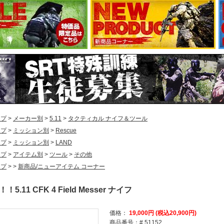
ップ
>
メーカー別
>
5.11
>
タクティカル ナイフ＆ツール
ップ
>
ミッション別
>
Rescue
ップ
>
ミッション別
>
LAND
ップ
>
アイテム別
>
ツール
>
その他
ップ
>
>
新商品/ニューアイテム コーナー
5.11 CFK 4 Field Messer ナイフ
価格：
19,000円 (税込20,900円)
商品番号：# 51152