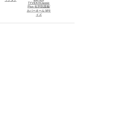
TYVEK®Classic
Plus 化学防護服/
カバーオール Mサ
イズ