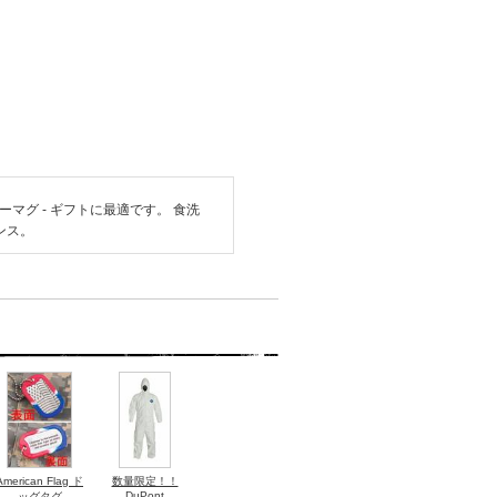
ーヒーマグ - ギフトに最適です。 食洗
ンス。
American Flag ド
数量限定！！
DuPont
ッグタグ