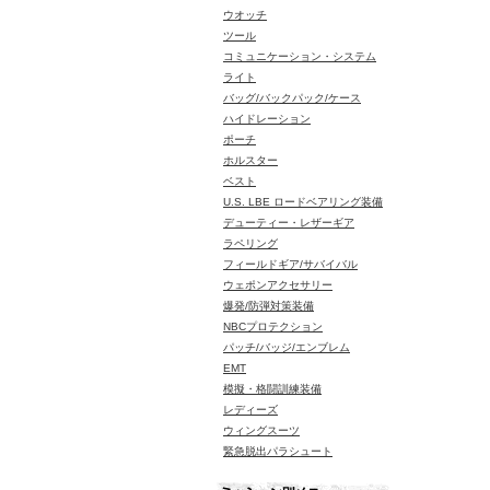
ウオッチ
ツール
コミュニケーション・システム
ライト
バッグ/バックパック/ケース
ハイドレーション
ポーチ
ホルスター
ベスト
U.S. LBE ロードベアリング装備
デューティー・レザーギア
ラペリング
フィールドギア/サバイバル
ウェポンアクセサリー
爆発/防弾対策装備
NBCプロテクション
パッチ/バッジ/エンブレム
EMT
模擬・格闘訓練装備
レディーズ
ウィングスーツ
緊急脱出パラシュート