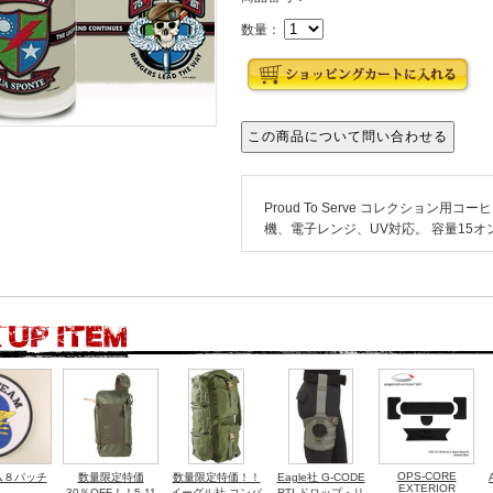
数量：
Proud To Serve コレクション用コ
機、電子レンジ、UV対応。 容量15オ
OPS-CORE
ム８パッチ
数量限定特価
数量限定特価！！
Eagle社 G-CODE
EXTERIOR
30％OFF！！5.11
イーグル社 コンバ
RTI ドロップ・リ