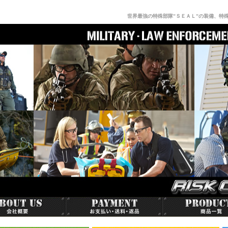
世界最強の特殊部隊”ＳＥＡＬ”の装備、特