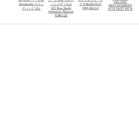
VELCRO
Skyweight スリン
ットメディカル
グ E)EEW-GCA
REPLACEMENT
GO Bag North
(DR) BK/LH
グパック 10L
KITS FAST MT B
American Rescue
社納入品