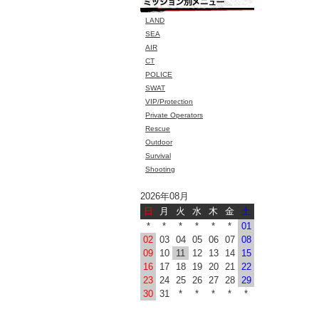
LAND
SEA
AIR
CT
POLICE
SWAT
VIP/Protection
Private Operators
Rescue
Outdoor
Survival
Shooting
2026年08月
日
月
火
水
木
金
土
*
*
*
*
*
*
01
02
03
04
05
06
07
08
09
10
11
12
13
14
15
16
17
18
19
20
21
22
23
24
25
26
27
28
29
30
31
*
*
*
*
*