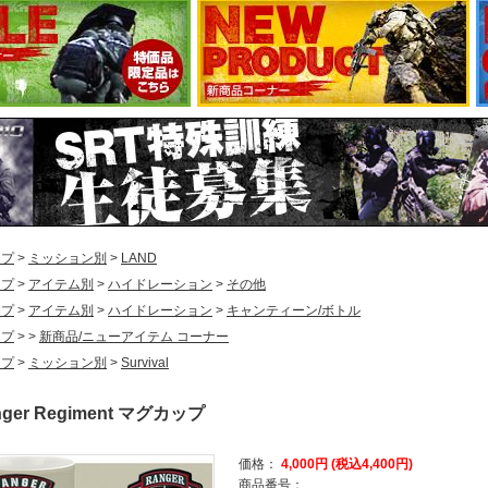
ップ
>
ミッション別
>
LAND
ップ
>
アイテム別
>
ハイドレーション
>
その他
ップ
>
アイテム別
>
ハイドレーション
>
キャンティーン/ボトル
ップ
>
>
新商品/ニューアイテム コーナー
ップ
>
ミッション別
>
Survival
anger Regiment マグカップ
価格：
4,000円 (税込4,400円)
商品番号：