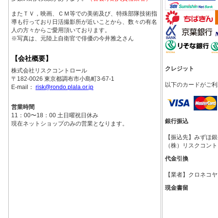
またＴＶ，映画、ＣＭ等での美術及び、特殊部隊技術指
導も行っており日活撮影所が近いことから、数々の有名
人の方々からご愛用頂いております。
※写真は、元陸上自衛官で俳優の今井雅之さん
【会社概要】
クレジット
株式会社リスクコントロール
〒182-0026 東京都調布市小島町3-67-1
以下のカードがご利
E-mail：
risk@rondo.plala.or.jp
営業時間
11：00〜18：00 土日曜祝日休み
銀行振込
現在ネットショップのみの営業となります。
【振込先】みずほ銀行調
（株）リスクコント
代金引換
【業者】クロネコヤ
現金書留