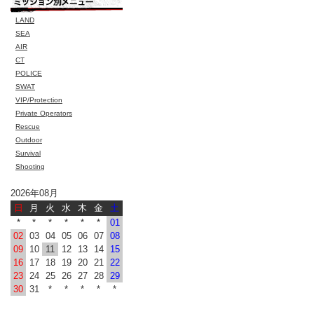
LAND
SEA
AIR
CT
POLICE
SWAT
VIP/Protection
Private Operators
Rescue
Outdoor
Survival
Shooting
2026年08月
日
月
火
水
木
金
土
*
*
*
*
*
*
01
02
03
04
05
06
07
08
09
10
11
12
13
14
15
16
17
18
19
20
21
22
23
24
25
26
27
28
29
30
31
*
*
*
*
*