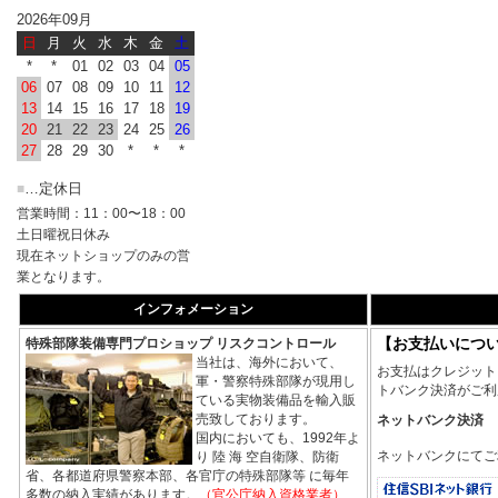
2026年09月
日
月
火
水
木
金
土
*
*
01
02
03
04
05
06
07
08
09
10
11
12
13
14
15
16
17
18
19
20
21
22
23
24
25
26
27
28
29
30
*
*
*
…定休日
■
営業時間：11：00〜18：00
土日曜祝日休み
現在ネットショップのみの営
業となります。
インフォメーション
【お支払いにつ
特殊部隊装備専門プロショップ リスクコントロール
当社は、海外において、
お支払はクレジット
軍・警察特殊部隊が現用し
トバンク決済がご利
ている実物装備品を輸入販
売致しております。
ネットバンク決済
国内においても、1992年よ
ネットバンクにてご
り 陸 海 空自衛隊、防衛
省、各都道府県警察本部、各官庁の特殊部隊等 に毎年
多数の納入実績があります。
（官公庁納入資格業者）