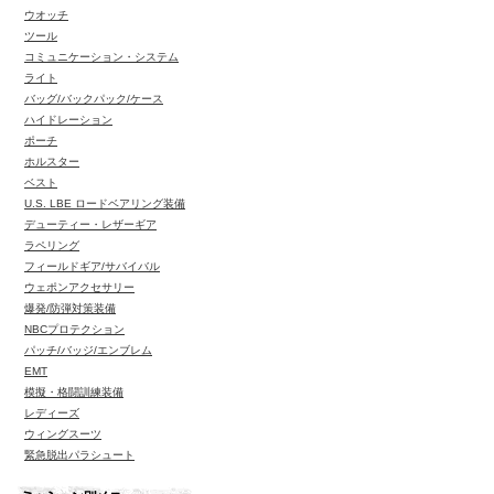
ウオッチ
ツール
コミュニケーション・システム
ライト
バッグ/バックパック/ケース
ハイドレーション
ポーチ
ホルスター
ベスト
U.S. LBE ロードベアリング装備
デューティー・レザーギア
ラペリング
フィールドギア/サバイバル
ウェポンアクセサリー
爆発/防弾対策装備
NBCプロテクション
パッチ/バッジ/エンブレム
EMT
模擬・格闘訓練装備
レディーズ
ウィングスーツ
緊急脱出パラシュート