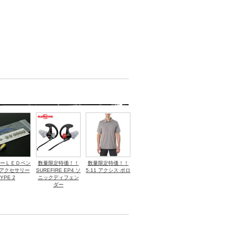
ーＬＥＤペン
数量限定特価！！
数量限定特価！！
 アクセサリー
SUREFIRE EP4 ソ
5.11 アクシス ポロ
YPE 2
ニックディフェン
ダー