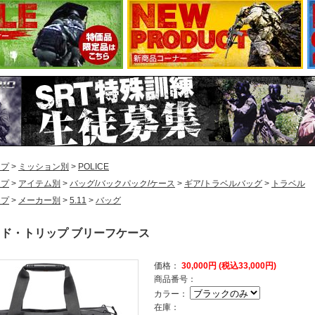
ップ
>
ミッション別
>
POLICE
ップ
>
アイテム別
>
バッグ/バックパック/ケース
>
ギア/トラベルバッグ
>
トラベル
ップ
>
メーカー別
>
5.11
>
バッグ
 サイド・トリップ ブリーフケース
価格：
30,000円 (税込33,000円)
商品番号：
カラー：
在庫：