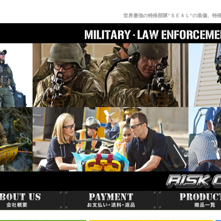
世界最強の特殊部隊”ＳＥＡＬ”の装備、特