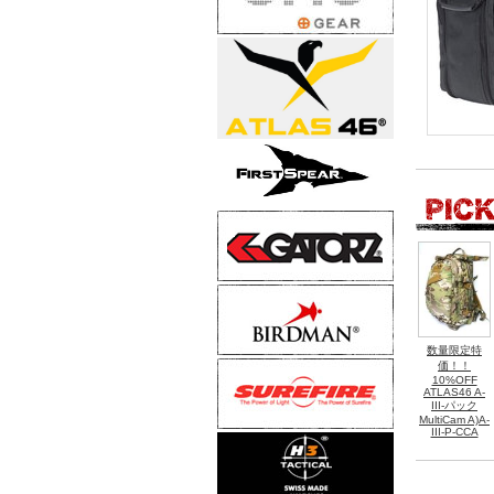
数量限定特
価！！
10%OFF
ATLAS46 A-
III-パック
MultiCam A)A-
III-P-CCA