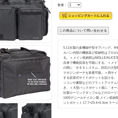
数量：
5.11社製の多機能中型ギアバッグ。
カバン内部の機能及び収納性はプロが
る。 ○ メイン収納部はMOLLE/AL
自身で機能拡張を可能にする。 ○ メ
の間に「ＢＢＳシステム」対応の大型
マガジンポーチを装着可能。 ○ 両サ
する拡張式サイドポケットを設ける。 
ソコンや書類などのフラットアイテム
き。 ○ 大型バックポケット面に「オ
社製ローリングダッフルなどのローリ
1000デニールナイロン製 メイン収納部：41
ントポケット:17.7×25.4×6.3cm ラー