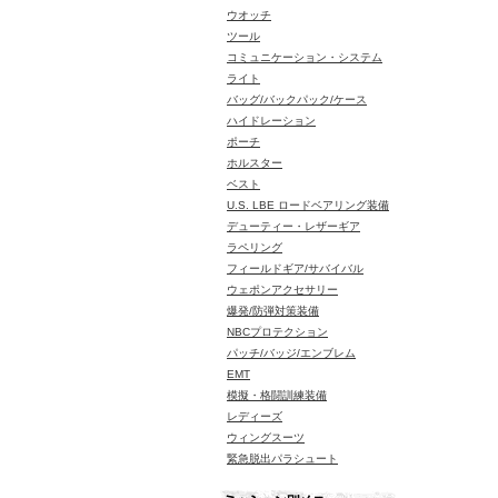
ウオッチ
ツール
コミュニケーション・システム
ライト
バッグ/バックパック/ケース
ハイドレーション
ポーチ
ホルスター
ベスト
U.S. LBE ロードベアリング装備
デューティー・レザーギア
ラペリング
フィールドギア/サバイバル
ウェポンアクセサリー
爆発/防弾対策装備
NBCプロテクション
パッチ/バッジ/エンブレム
EMT
模擬・格闘訓練装備
レディーズ
ウィングスーツ
緊急脱出パラシュート