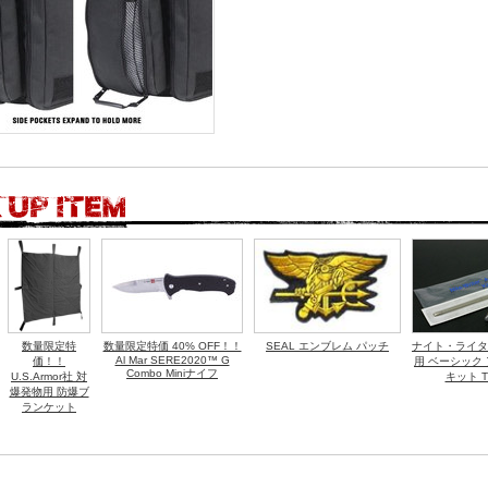
数量限定特
数量限定特価 40% OFF！！
SEAL エンブレム パッチ
ナイト・ライタ
Al Mar SERE2020™ G
価！！
用 ベーシック
Combo Miniナイフ
U.S.Armor社 対
キット T
爆発物用 防爆ブ
ランケット