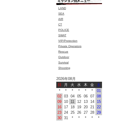
LAND
SEA
AIR
CT
POLICE
SWAT
VIP/Protection
Private Operators
Rescue
Outdoor
Survival
Shooting
2026年08月
日
月
火
水
木
金
土
*
*
*
*
*
*
01
02
03
04
05
06
07
08
09
10
11
12
13
14
15
16
17
18
19
20
21
22
23
24
25
26
27
28
29
30
31
*
*
*
*
*