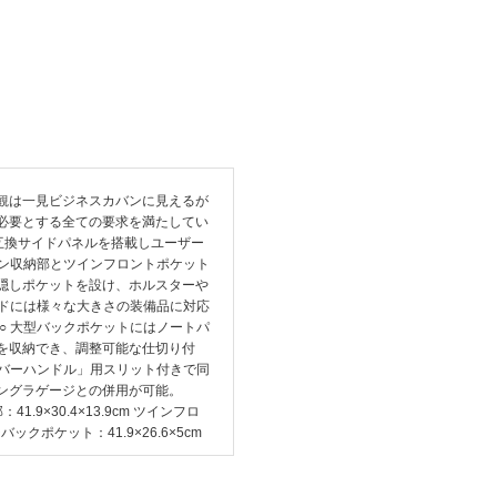
外観は一見ビジネスカバンに見えるが
必要とする全ての要求を満たしてい
ICE互換サイドパネルを搭載しユーザー
イン収納部とツインフロントポケット
隠しポケットを設け、ホルスターや
イドには様々な大きさの装備品に対応
○ 大型バックポケットにはノートパ
を収納でき、調整可能な仕切り付
ーバーハンドル」用スリット付きで同
ングラゲージとの併用が可能。
.9×30.4×13.9cm ツインフロ
ジバックポケット：41.9×26.6×5cm