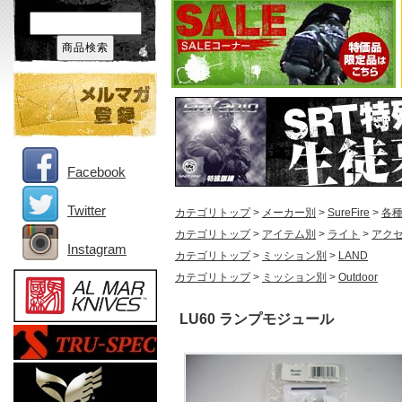
Facebook
Twitter
カテゴリトップ
>
メーカー別
>
SureFire
>
各
カテゴリトップ
>
アイテム別
>
ライト
>
アク
Instagram
カテゴリトップ
>
ミッション別
>
LAND
カテゴリトップ
>
ミッション別
>
Outdoor
LU60 ランプモジュール