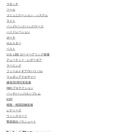
ウオッチ
ツール
コミュニケーション・システム
ライト
バッグ/バックパック/ケース
ハイドレーション
ポーチ
ホルスター
ベスト
U.S. LBE ロードベアリング装備
デューティー・レザーギア
ラペリング
フィールドギア/サバイバル
ウェポンアクセサリー
爆発/防弾対策装備
NBCプロテクション
パッチ/バッジ/エンブレム
EMT
模擬・格闘訓練装備
レディーズ
ウィングスーツ
緊急脱出パラシュート