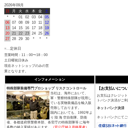
2026年09月
日
月
火
水
木
金
土
*
*
01
02
03
04
05
06
07
08
09
10
11
12
13
14
15
16
17
18
19
20
21
22
23
24
25
26
27
28
29
30
*
*
*
…定休日
■
営業時間：11：00〜18：00
土日曜祝日休み
現在ネットショップのみの営
業となります。
インフォメーション
【お支払いにつ
特殊部隊装備専門プロショップ リスクコントロール
当社は、海外において、
お支払はクレジット
軍・警察特殊部隊が現用し
トバンク決済がご利
ている実物装備品を輸入販
売致しております。
ネットバンク決済
国内においても、1992年よ
ネットバンクにてご
り 陸 海 空自衛隊、防衛
省、各都道府県警察本部、各官庁の特殊部隊等 に毎年
多数の納入実績があります。
（官公庁納入資格業者）