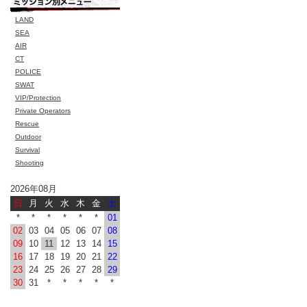
LAND
SEA
AIR
CT
POLICE
SWAT
VIP/Protection
Private Operators
Rescue
Outdoor
Survival
Shooting
2026年08月
日
月
火
水
木
金
土
*
*
*
*
*
*
01
02
03
04
05
06
07
08
09
10
11
12
13
14
15
16
17
18
19
20
21
22
23
24
25
26
27
28
29
30
31
*
*
*
*
*