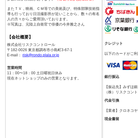
またＴＶ，映画、ＣＭ等での美術及び、特殊部隊技術指
導も行っており日活撮影所が近いことから、数々の有名
人の方々からご愛用頂いております。
※写真は、元陸上自衛官で俳優の今井雅之さん
【会社概要】
クレジット
株式会社リスクコントロール
〒182-0026 東京都調布市小島町3-67-1
以下のカードがご利
E-mail：
risk@rondo.plala.or.jp
営業時間
11：00〜18：00 土日曜祝日休み
銀行振込
現在ネットショップのみの営業となります。
【振込先】みずほ銀行調
（株）リスクコント
代金引換
【業者】クロネコヤ
現金書留