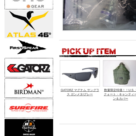
GATORZ マグナム サングラ
数量限定特価！！U.S. 
ス ガンメタ/グレー
クォート・キャンティ
ン＆カバー