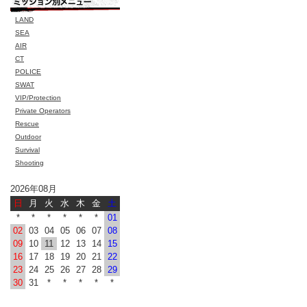
LAND
SEA
AIR
CT
POLICE
SWAT
VIP/Protection
Private Operators
Rescue
Outdoor
Survival
Shooting
2026年08月
日
月
火
水
木
金
土
*
*
*
*
*
*
01
02
03
04
05
06
07
08
09
10
11
12
13
14
15
16
17
18
19
20
21
22
23
24
25
26
27
28
29
30
31
*
*
*
*
*