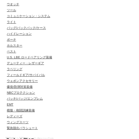
ウオッチ
ツール
コミュニケーション・システム
ライト
バッグ/バックパック/ケース
ハイドレーション
ポーチ
ホルスター
ベスト
U.S. LBE ロードベアリング装備
デューティー・レザーギア
ラペリング
フィールドギア/サバイバル
ウェポンアクセサリー
爆発/防弾対策装備
NBCプロテクション
パッチ/バッジ/エンブレム
EMT
模擬・格闘訓練装備
レディーズ
ウィングスーツ
緊急脱出パラシュート