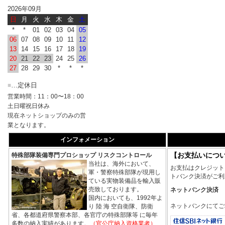
2026年09月
日
月
火
水
木
金
土
*
*
01
02
03
04
05
06
07
08
09
10
11
12
13
14
15
16
17
18
19
20
21
22
23
24
25
26
27
28
29
30
*
*
*
…定休日
■
営業時間：11：00〜18：00
土日曜祝日休み
現在ネットショップのみの営
業となります。
インフォメーション
【お支払いにつ
特殊部隊装備専門プロショップ リスクコントロール
当社は、海外において、
お支払はクレジット
軍・警察特殊部隊が現用し
トバンク決済がご利
ている実物装備品を輸入販
売致しております。
ネットバンク決済
国内においても、1992年よ
ネットバンクにてご
り 陸 海 空自衛隊、防衛
省、各都道府県警察本部、各官庁の特殊部隊等 に毎年
多数の納入実績があります。
（官公庁納入資格業者）