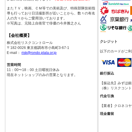
またＴＶ，映画、ＣＭ等での美術及び、特殊部隊技術指
導も行っており日活撮影所が近いことから、数々の有名
人の方々からご愛用頂いております。
※写真は、元陸上自衛官で俳優の今井雅之さん
【会社概要】
クレジット
株式会社リスクコントロール
〒182-0026 東京都調布市小島町3-67-1
以下のカードがご利
E-mail：
risk@rondo.plala.or.jp
営業時間
11：00〜18：00 土日曜祝日休み
銀行振込
現在ネットショップのみの営業となります。
【振込先】みずほ銀行調
（株）リスクコント
代金引換
【業者】クロネコヤ
現金書留