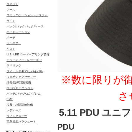
ウオッチ
ツール
コミュニケーション・システム
ライト
バッグ/バックパック/ケース
ハイドレーション
ポーチ
ホルスター
ベスト
U.S. LBE ロードベアリング装備
デューティー・レザーギア
ラペリング
フィールドギア/サバイバル
※数に限りが
ウェポンアクセサリー
爆発/防弾対策装備
NBCプロテクション
さ
パッチ/バッジ/エンブレム
EMT
模擬・格闘訓練装備
5.11 PDU ユ
レディーズ
ウィングスーツ
緊急脱出パラシュート
PDU