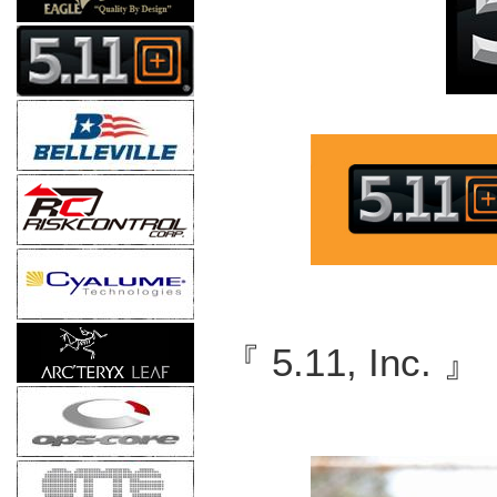
『 5.11, In