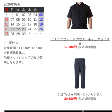
2026年09月
日
月
火
水
木
金
土
*
*
01
02
03
04
05
06
07
08
09
10
11
12
13
14
15
16
17
18
19
20
21
22
23
24
25
26
27
28
29
30
*
*
*
5.11 ユニフォーム アウターキャリア クラス
…定休日
■
A
17,380円
(税込 /送料別)
営業時間：11：00〜18：00
土日曜祝日休み
現在ネットショップのみの営
業となります。
5.11 Taclite PDU パンツ A クラス
20,680円
(税込 /送料別)