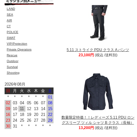
LAND
SEA
AIR
CT
POLICE
SWAT
VIP/Protection
Private Operators
5.11 ストライク PDU クラス A パンツ
23,100円
(税込 /送料別)
Rescue
Outdoor
Survival
Shooting
2026年08月
日
月
火
水
木
金
土
*
*
*
*
*
*
01
02
03
04
05
06
07
08
09
10
11
12
13
14
15
16
17
18
19
20
21
22
数量限定特価！！レディーズ 5.11 PDU ロン
23
24
25
26
27
28
29
グスリーブ ツィル シャツ B クラス（長袖）
30
31
*
*
*
*
*
13,200円
(税込 /送料別)