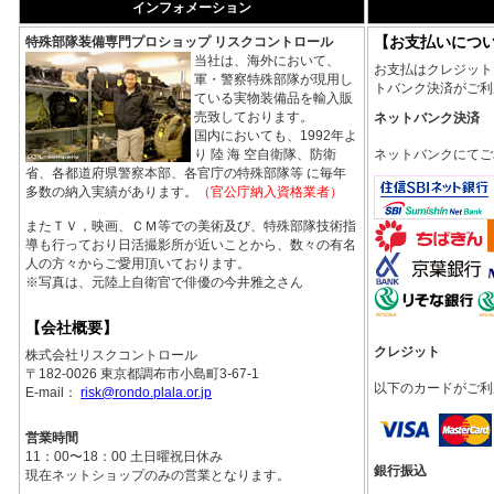
インフォメーション
【お支払いにつ
特殊部隊装備専門プロショップ リスクコントロール
当社は、海外において、
お支払はクレジット
軍・警察特殊部隊が現用し
トバンク決済がご利
ている実物装備品を輸入販
売致しております。
ネットバンク決済
国内においても、1992年よ
ネットバンクにてご
り 陸 海 空自衛隊、防衛
省、各都道府県警察本部、各官庁の特殊部隊等 に毎年
多数の納入実績があります。
（官公庁納入資格業者）
またＴＶ，映画、ＣＭ等での美術及び、特殊部隊技術指
導も行っており日活撮影所が近いことから、数々の有名
人の方々からご愛用頂いております。
※写真は、元陸上自衛官で俳優の今井雅之さん
【会社概要】
クレジット
株式会社リスクコントロール
〒182-0026 東京都調布市小島町3-67-1
以下のカードがご利
E-mail：
risk@rondo.plala.or.jp
営業時間
11：00〜18：00 土日曜祝日休み
銀行振込
現在ネットショップのみの営業となります。