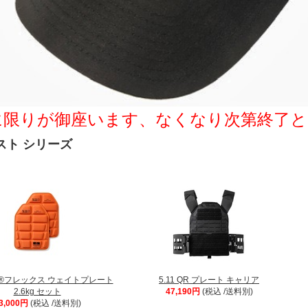
に限りが御座います、なくなり次第終了
ベスト シリーズ
T-R®フレックス ウェイトプレート
5.11 QR プレート キャリア
2.6kg セット
47,190円
(税込 /送料別)
3,000円
(税込 /送料別)