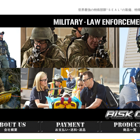
世界最強の特殊部隊”ＳＥＡＬ”の装備、特