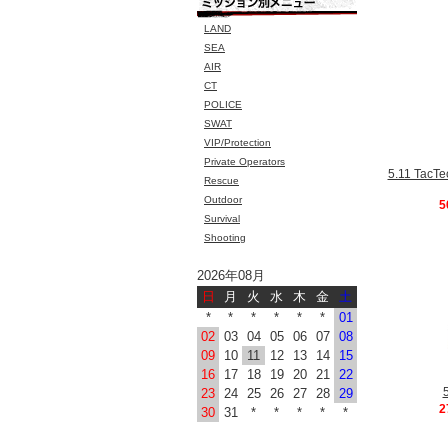
LAND
SEA
AIR
CT
POLICE
SWAT
VIP/Protection
Private Operators
5.11 Ta
Rescue
Outdoor
5
Survival
Shooting
2026年08月
日
月
火
水
木
金
土
*
*
*
*
*
*
01
02
03
04
05
06
07
08
09
10
11
12
13
14
15
16
17
18
19
20
21
22
23
24
25
26
27
28
29
2
30
31
*
*
*
*
*