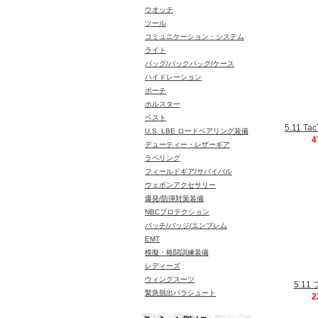
ウオッチ
ツール
コミュニケーション・システム
ライト
バッグ/バックパック/ケース
ハイドレーション
ポーチ
ホルスター
ベスト
5.11 T
U.S. LBE ロードベアリング装備
4
デューティー・レザーギア
ラペリング
フィールドギア/サバイバル
ウェポンアクセサリー
爆発/防弾対策装備
NBCプロテクション
パッチ/バッジ/エンブレム
EMT
模擬・格闘訓練装備
レディーズ
ウィングスーツ
5.1
緊急脱出パラシュート
2