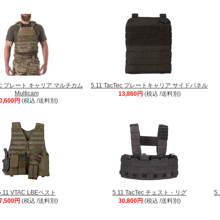
cTec プレート キャリア マルチカム
5.11 TacTec プレートキャリア サイドパネル
Multicam
13,860円
(税込 /送料別)
0,600円
(税込 /送料別)
5.11 VTAC LBEベスト
5.11 TacTec チェスト・リグ
5
7,500円
(税込 /送料別)
30,800円
(税込 /送料別)