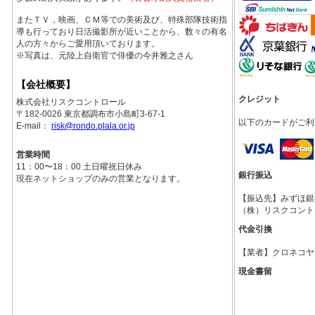
またＴＶ，映画、ＣＭ等での美術及び、特殊部隊技術指
導も行っており日活撮影所が近いことから、数々の有名
人の方々からご愛用頂いております。
※写真は、元陸上自衛官で俳優の今井雅之さん
【会社概要】
クレジット
株式会社リスクコントロール
〒182-0026 東京都調布市小島町3-67-1
以下のカードがご利
E-mail：
risk@rondo.plala.or.jp
営業時間
11：00〜18：00 土日曜祝日休み
銀行振込
現在ネットショップのみの営業となります。
【振込先】みずほ銀行調
（株）リスクコント
代金引換
【業者】クロネコヤ
現金書留