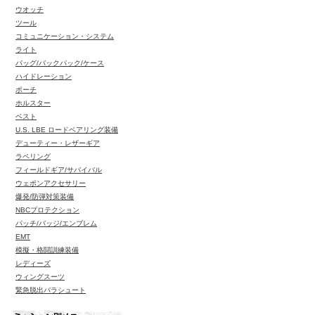
ウオッチ
ツール
コミュニケーション・システム
ライト
バッグ/バックパック/ケース
ハイドレーション
ポーチ
ホルスター
ベスト
U.S. LBE ロードベアリング装備
デューティー・レザーギア
ラペリング
フィールドギア/サバイバル
ウェポンアクセサリー
爆発/防弾対策装備
NBCプロテクション
パッチ/バッジ/エンブレム
EMT
模擬・格闘訓練装備
レディーズ
ウィングスーツ
緊急脱出パラシュート