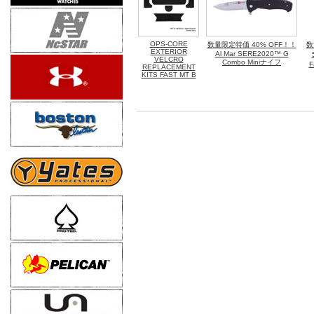
OPS-CORE
数量限定特価 40% OFF！！
数
EXTERIOR
Al Mar SERE2020™ G
VELCRO
Combo Miniナイフ
F
REPLACEMENT
KITS FAST MT B