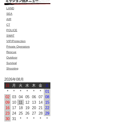
LAND
SEA
AIR
CT
POLICE
SWAT
VIP/Protection
Private Operators
Rescue
Outdoor
Survival
Shooting
2026年08月
日
月
火
水
木
金
土
*
*
*
*
*
*
01
02
03
04
05
06
07
08
09
10
11
12
13
14
15
16
17
18
19
20
21
22
23
24
25
26
27
28
29
30
31
*
*
*
*
*