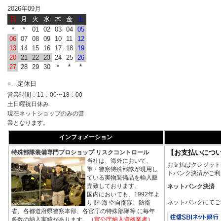
2026年09月
日
月
火
水
木
金
土
*
*
01
02
03
04
05
06
07
08
09
10
11
12
13
14
15
16
17
18
19
20
21
22
23
24
25
26
27
28
29
30
*
*
*
…定休日
■
営業時間：11：00〜18：00
土日曜祝日休み
現在ネットショップのみの営
業となります。
インフォメーション
【お支払いにつ
特殊部隊装備専門プロショップ リスクコントロール
当社は、海外において、
お支払はクレジット
軍・警察特殊部隊が現用し
トバンク決済がご利
ている実物装備品を輸入販
売致しております。
ネットバンク決済
国内においても、1992年よ
ネットバンクにてご
り 陸 海 空自衛隊、防衛
省、各都道府県警察本部、各官庁の特殊部隊等 に毎年
多数の納入実績があります。
（官公庁納入資格業者）