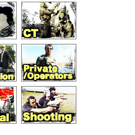
公開映画 『図書館戦争』 にて「ＳＰコミュニケ
イプ１」及び「タイプ２」を使用！！
ルズ』に「GATORZサングラス」を使用！！
）』2012年6月号に掲載！！
2』（英語版、日本語版）にBIRDMANウイ
グスーツ世界記録が掲載！！
ペック・ライフ』に掲載！！
グ 男の専門店』に掲載！！
グ サバイバル・ブック』に「各種サバイバ
力特集 長渕 剛』にgatorzサングラス掲
使用モデルは「クウォンタム」ではなく、
」となります。
C FAIR』、NHK総合『SONGS』、雑誌
にて、歌手 長渕 剛さん、「gatorzサング