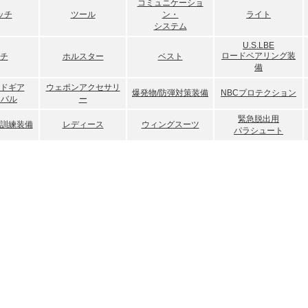
ューアイテムコーナー
にて 「MULTICAM TRU
コミュニケーショ
「BIRDMANウイ
ッチ
ツール
ン・
ライト
 パンツ 」 をアップ！！
雑誌｢腕時計王Vol4
システム
ューアイテムコーナー
にて 「MULTICAM TRU
 シャツ」 をアップ！！
U.S.LBE
雑誌｢ネクストウオッチ
ューアイテムコーナー
にて 「Risk Control Corp,
ロードベアリング装
チ
ホルスター
ベスト
載！！
AL EMTシザーズ（ハサミ）」 をアップ！！
備
ューアイテムコーナー
にて 「Risk Control Corp,
雑誌｢腕時計王０９年
ドギア
ウェポンアクセサリ
爆発物/防弾対策装備
NBCプロテクション
AL テロ対策用IFAK(個人用ファーストエイドキット）」 を
カルウオッチ｣掲載！
イバル
ー
緊急脱出用
ューアイテムコーナー
にて 「数量限定！！ U.S.ARMY
高山侑子 主演 映画｢空
訓練装備
レディース
ウィングスーツ
パラシュート
 APM2 防弾 セラミックプレート Lサイズ新品」 をアッ
ーグル社TACベスト
三浦春馬 主演 08
ューアイテムコーナー
にて 「UNDER ARMOUR バトル
ィ・マンディ｣（土曜
クティカル（サティンライフル/グレイ）」 をアッ
ム、他特殊装備品｣を
ューアイテムコーナー
にて 「UNDER ARMOUR バトル
木村拓哉 主演 ＴＶ
クティカル（サティンブラック/グレイ）」 をアッ
ビ系）にて｢ＳＰコミ
用！！
米倉涼子 主演 08年
8
曜ドラマ テレビ朝日
ューアイテムコーナー
にて 「5.11 ストライク PDU Aク
ニケーションシステム
グスリーブ シャツ（長袖）」 をアップ！！
ューアイテムコーナー
にて 「5.11 ストライク PDU Bク
Ｖ６ 岡田准一 主演 