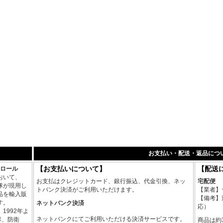
グスリーブ シャツ（長袖）」 をアップ！！
スピー）」（土曜23:
ューアイテムコーナー
にて 「5.11 パトロール レインパ
ョンシステム タイプ
アップ！！
ューアイテムコーナー
にて 「Risk Control Corp,
月間コンバットマガジ
CAL新型コンバット・タニーケット（止血帯）」 をアッ
の記事がカラーで掲
ューアイテムコーナー
にて 「Risk Control Corp,
講談社 月間｢キング
CALレベルIV対ライフルＡＰ防弾プレート」 をアップ！！
バル｣取材協力！！掲
ューアイテムコーナー
にて 「Risk Control Corp,
CALエマージェンシー・バンテージ 4"」 をアップ！！
月間コンバットマガジ
の記事がカラーで掲
9
映画｢戦国自衛隊154
ューアイテムコーナー
にて 「5.11 Apex Predator Tシャ
本テレビ系列ドラマコ
ップ！！
協力！
ューアイテムコーナー
にて 「5.11 オール ハザード ア
ル」 をアップ！！
映画「ＳＵＰＰＩＮ
お支払い・配送・返品につ
ューアイテムコーナー
にて 「5.11 RECON Rope Ready
演 新山千春 竹原
【お支払いについて】
【配送
トロール
 をアップ！！
また店長みずから大
おいて、
ューアイテムコーナー
にて 「5.11 RECON You Ready T
お支払はクレジットカード、銀行振込、代金引換、ネッ
宅配便
隊が現用し
映画「宣戦布告」特
をアップ！！
トバンク決済がご利用いただけます。
【業者】
品を輸入販
ワイヤルII」にて装
ューアイテムコーナー
にて 「5.11 ラピッド レスポンス
【備考】
す。
ネットバンク決済
技術指導！映画「ス
応）
ートスリーブ（半袖）」 をアップ！！
1992年よ
その他ＴＶ、ＣＭ等
ューアイテムコーナー
にて 「5.11 ラピッド パフォーマ
ネットバンクにてご利用いただける決済サービスです。
隊、防衛
商品は約