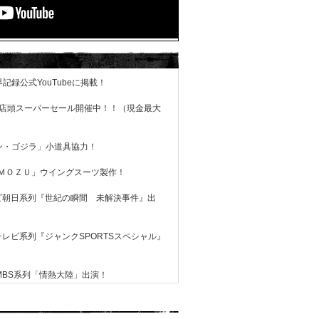
界記録公式YouTubeに掲載！
日まで店頭スーパーセール開催中！！（現金最大
シン・ゴジラ」小道具協力！
版「ＭＯＺＵ」ウイングスーツ製作！
テレビ朝日系列『世紀の瞬間 未解決事件』出
ジテレビ系列『ジャンクSPORTSスペシャル』
S/MBS系列「情熱大陸」出演！
14』（英語版、日本語版）にウイングスーツ