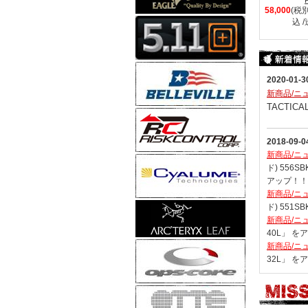
58,000
(税別
込 
2020-01-3
新商品/ニ
TACTICA
2018-09-0
新商品/ニ
ド) 556S
アップ！！
新商品/ニ
ド) 551S
新商品/ニ
40L」 を
新商品/ニ
32L」 を
2016-06-0
新商品/ニ