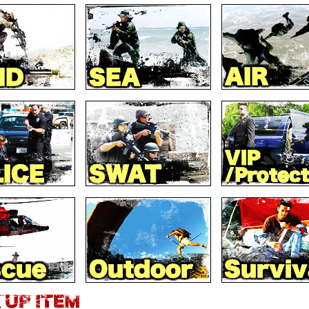
メインテイナー コンバットブーツ スティール・トゥ
2013年04月27日
」 をアップ！！
ーションシステム タ
ューアイテムコーナー
にて 「レディース U.S.COAST
 ゴアテックス ウォータープルーフコンバットブーツ
映画『ネイビー シー
をアップ！！
雑誌『2nd（セカンド
2
『ギネス世界記録201
ューアイテムコーナー
にて 「ホットウェザーハイブリッ
ングスーツとウイン
ブーツス ティール・トゥ：533ST 」 をアップ！！
ューアイテムコーナー
にて 「ONE XERO™ 320 ウルト
総合ムック『ミルス
サルトブーツ」 をアップ！！
ューアイテムコーナー
にて 「ホットウェザーハイブリッ
雑誌『別冊ライトニン
ブーツ：533」 をアップ！！
ューアイテムコーナー
にて 「5.11 コーバートシャツ
雑誌『別冊ライトニン
をアップ！！
ル用品｣掲載！！
ューアイテムコーナー
にて 「5.11 FIVE-O コーバートシ
をアップ！！
雑誌『別冊カドカワ 総
ューアイテムコーナー
にて 「5.11 スリップストリーム
載！！
※注意：長渕剛さん
 シャツ ショートスリーブ」 をアップ！！
「レイディエーター
ューアイテムコーナー
にて 「U.S.ARMY レディース・シ
・ゴアテックス コンバットブーツ ：F795」 をアッ
フジテレビ系列『MUSI
『ＥＮＧＩＮＥ』1月号