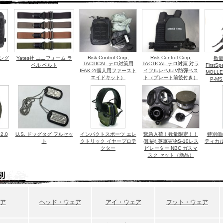
ラス」を着用！！
7
2010年11月24日(
ューアイテムコーナー
にて 「5.11/ストライダー SMF ナ
ト』に出演！！
をアップ！！
ューアイテムコーナー
にて 「5.11 RECON H2o ボトル」
2010年11月7日(日)
！
Risk Control Corp,
Risk Control Corp,
リング
Yates社 ユニフォーム ラ
数
ＫBShi『ハイビジョン特
ューアイテムコーナー
にて 「5.11 EVO 6" CST ブーツ」
TACTICAL テロ対策用
TACTICAL テロ対策 対ラ
ペル ベルト
FirstS
～』に出演！！
IFAK-2(個人用ファースト
イフルレベルIV防弾ベス
！
MOLLE
エイドキット）
ト（プレート前後付き）
P-M
ューアイテムコーナー
にて 「5.11 EVO 8" ウォータープ
Ｖ６ 岡田准一 主演 20
ーツ」 をアップ！！
Motion Pictu
ューアイテムコーナー
にて 「U.S.NAVY SEAL Tシャツ」
１」を使用！！
！
ューアイテムコーナー
にて 「米軍採用 １人用コンバッ
2010年10月2日(土
Ｉ」 をアップ！！
にて制作協力！！
2.0
U.S. ドッグタグ フルセッ
インパクトスポーツ エレ
緊急入荷！数量限定！！
特別価格
ューアイテムコーナー
にて 「USMC（米海兵隊）採用
ト
クトリック イヤープロテ
(即納) 英軍実物S-10レス
ティカル
用コンバットシェルター用レインフライシート」 をア
クター
ピレーター NBC ガスマ
2010年9月1日(水
スク セット（新品）
れる『INTERSTYLE/U
ラス」各種を展示！
ューアイテムコーナー
にて 「USMC（米海兵隊）採用
2010年8月27日(
用コンバットシェルター」 をアップ！！
「BIRDMANウイ
ア
ヘッド・ウェア
アイ・ウェア
フット・ウェア
2010年2月23日(
0
世界スゴ技映像55連