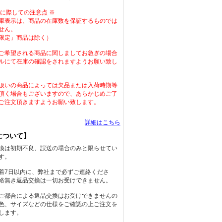
入に際しての注意点 ※
庫表示は、商品の在庫数を保証するものでは
せん。
限定」商品は除く）
ご希望される商品に関しましてお急ぎの場合
ルにて在庫の確認をされますようお願い致し
扱いの商品によっては欠品または入荷時期等
頂く場合もございますので、あらかじめご了
ご注文頂きますようお願い致します。
詳細はこちら
について】
換は初期不良、誤送の場合のみと限らせてい
す。
着7日以内に、弊社まで必ずご連絡くださ
絡無き返品交換は一切お受けできません。
ご都合による返品交換はお受けできませんの
色、サイズなどの仕様をご確認の上ご注文を
します。