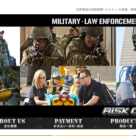
世界最強の特殊部隊”ＳＥＡＬ”の装備、特