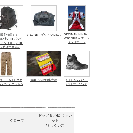
水) 08：30～TBSテレビ系列『はなまるマーケッ
 11：00～再放送 10月31日(日)22：45～ＮＨ
BIRDMAN NINJA
量限定特価！！
5.11 NBT ダッフル LIMA
集 Free as a Bird ～大空の冒険者たちへ
Wingsuits 忍者 ウ
pear社 A-III-パック
イングスーツ
 スタイル F)A-III-
S（特注生産品）
10年10月30日公開映画『ＳＰ 野望篇 - The
re』にて「ＳＰコミュニケーションシステム タイプ
) 20：00～ＮＨＫ総合『ワンダー X ワンダー』
！！ 5.11 タク
危機からの脱出方法
5.11 カンパニー
 パンツ コットン
CST ブーツ 2.0
)～2日（木） パシフィコ横浜（Dホール）で行わ
SE september 2010』にて「gatorzサング
！
金) 日本テレビ（AX）系列『ＤＯＮ！』にて
ドッグタグ/ID/ウォレ
ングスーツ」が取り上げられました！！
グローブ
ット
/ネックレス
火) テレビ東京（TX）系列『ギザ信じられない！
発！仰天ミラクルシアター！』にて