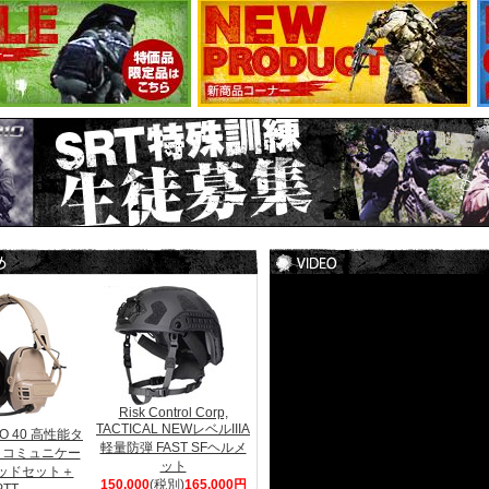
Risk Control Corp,
TACTICAL NEWレベルIIIA
RO 40 高性能タ
軽量防弾 FAST SFヘルメ
 コミュニケー
ット
ヘッドセット＋
150,000
(税別)
165,000円
PTT