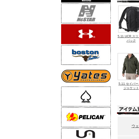
2015-07-0
新商品/ニ
イフ 」 
新商品/ニ
をアップ！
5.11 UCR ス
新商品/ニ
パック
をアップ！
新商品/ニ
ルーフ ブ
新商品/ニ
をアップ！
新商品/ニ
トテント－
5.11 セイバー 
新商品/ニ
ジャケット
１人用偵察
ップ！！
新商品/ニ
１人用偵察
ウェ
2015-05-3