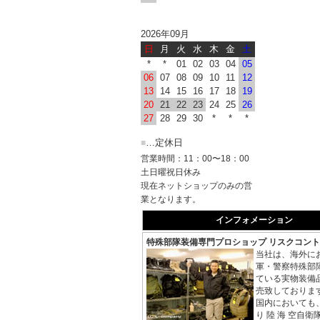
ラス ロン
新商品/ニ
ンツ」 を
2026年09月
新商品/ニ
日
月
火
水
木
金
土
TACTI
*
*
01
02
03
04
05
プ！！
06
07
08
09
10
11
12
新商品/ニ
13
14
15
16
17
18
19
TACTI
20
21
22
23
24
25
26
新商品/ニ
27
28
29
30
*
*
*
TACTI
…定休日
■
営業時間：11：00〜18：00
2015-02-1
土日曜祝日休み
新商品/ニ
現在ネットショップのみの営
ツ」 をア
業となります。
新商品/ニ
モ・ミュー
インフォメーション
新商品/ニ
特殊部隊装備専門プロショップ リスクコン
Tシャツ」
当社は、海外に
新商品/ニ
軍・警察特殊部
シャツ」 
ている実物装備
新商品/ニ
売致しておりま
ポロ ショ
国内においても、
新商品/ニ
り 陸 海 空自衛