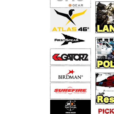
ウェザー 
F630ST
新商品/ニ
GUARD
F650」 
2016-06-0
新商品/ニ
ドアサルト
新商品/ニ
ラライトア
新商品/ニ
ドアサルト
新商品/ニ
FLEX」 
新商品/ニ
ャツ 」 
新商品/ニ
コーバート
新商品/ニ
ンサレート
プ！！