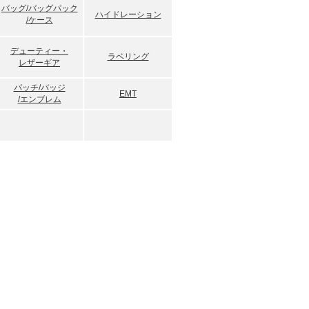
バッグ/バッグパック
ングスーツ」が取り上げられました。！！
ハイドレーション
/ケース
2｣に｢Ｈ３タクティカルウオッチ｣掲載！！
Vol.０３｣に｢Ｈ３タクティカルウオッチ｣掲
デューティー・
ラベリング
レザーギア
超最新スクープ年鑑２３８｣に｢Ｈ３タクティ
パッチ/バッジ
EMT
！
/エンブレム
へ 救いの翼 Rescue Wings｣にて｢イ
他 特殊装備品｣を使用！！
年10月11日スタートのＴＶドラマ｢ブラッデ
７時56分ＴＢＳ系）にて｢SPイヤホンシステ
使用！！
ドラマ｢ＣＨＡＮＧＥ｣（月曜９時フジテレ
ュニケーションシステム タイプ１｣を使
1月10日スタートのＴＶドラマ「交渉人」（木
系）にて｢ＳＰイヤホンシステム、ＳＰコミュ
 タイプ２｣を使用！！
07年11月3日スタートのＴＶドラマ「ＳＰ（エ