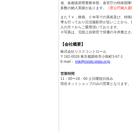
ンス ポロ
省、各都道府県警察本部、各官庁の特殊部隊
新商品/ニ
多数の納入実績があります。
（官公庁納入資
ンズ キッ
またＴＶ，映画、ＣＭ等での美術及び、特殊
新商品/ニ
導も行っており日活撮影所が近いことから、
ーバッグ」
人の方々からご愛用頂いております。
新商品/ニ
※写真は、元陸上自衛官で俳優の今井雅之さ
ーバッグ」
新商品/ニ
【会社概要】
ーバッグ 
株式会社リスクコントロール
〒182-0026 東京都調布市小島町3-67-1
2015-02-0
E-mail：
risk@rondo.plala.or.jp
新商品/ニ
リア サイ
営業時間
新商品/ニ
11：00〜18：00 土日曜祝日休み
トップ シ
現在ネットショップのみの営業となります。
新商品/ニ
サート」 
新商品/ニ
ート」 を
新商品/ニ
ュ」 をア
新商品/ニ
アップ！！