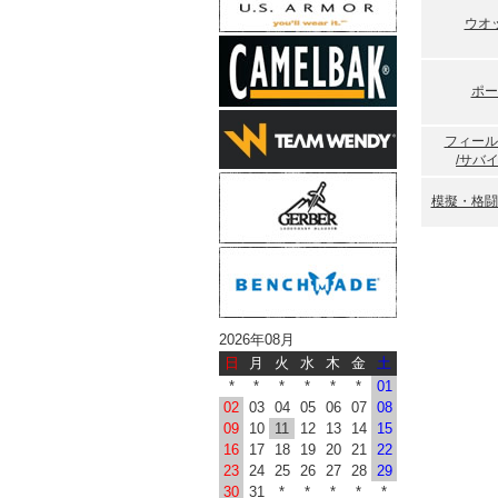
新商品/ニ
ウオ
XTREME
新商品/ニ
XTREME
新商品/ニ
ポー
TACTIC
新商品/ニ
フィール
TACTIC
/サバ
アップ！！
新商品/ニ
模擬・格闘
7.62mm
プ！！
新商品/ニ
ラップ・タ
プ！！
新商品/ニ
2026年08月
ラップ・タ
日
月
火
水
木
金
土
プ！！
*
*
*
*
*
*
01
02
03
04
05
06
07
08
2015-04-2
09
10
11
12
13
14
15
新商品/ニ
16
17
18
19
20
21
22
ラス ロン
23
24
25
26
27
28
29
新商品/ニ
30
31
*
*
*
*
*