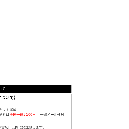
10 フジテレビ系）にて｢ＳＰコミュニケーシ
１｣を使用！！
ン10月号に「ＣＯＭＭＡＮＤＯ特殊訓練」
載中！！
｣４月号の｢くじけず生きる！男は毎日がサバイ
載中！
ン10月号に「ＣＯＭＭＡＮＤＯ特殊訓練」
載中！！
9｣にて主演の江口洋介がTACグラブ使用！日
ンプレックス｢戦国自衛隊 関ケ原｣装備品
ぶるーす」監督、脚本、主演 今井雅之 出
いて
慎二他、に特殊訓練技術指導、装備品協力、
について】
阪府警ＳＡＴ隊員として出演しております。
殊装備、装備アドバイス。映画「バトル・ロ
ヤマト運輸
備品協力、メインキャストを始め特殊部隊訓練
送料は
全国一律1,100円
（一部メール便対
カイハイ」装備品協力。
多数出演、美術協力しております。
3営業日以内に発送致します。