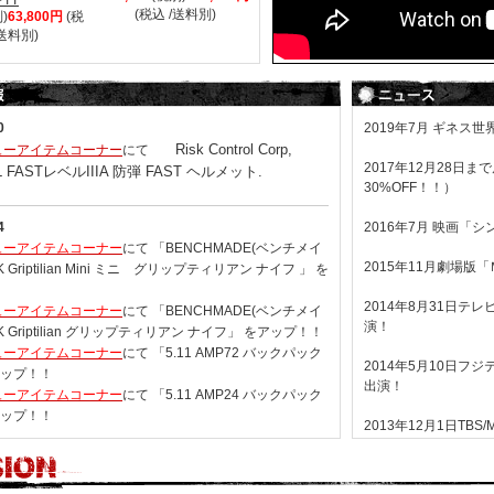
(税込 /送料別)
)
63,800円
(税
/送料別)
0
2019年7月 ギネス世
Risk Control Corp,
ューアイテムコーナー
にて
2017年12月28
L FASTレベルIIIA 防弾 FAST ヘルメット.
30%OFF！！）
4
2016年7月 映画「
ューアイテムコーナー
にて 「BENCHMADE(ベンチメイ
2015年11月劇場
BK Griptilian Mini ミニ グリップティリアン ナイフ 」 を
2014年8月31日
ューアイテムコーナー
にて 「BENCHMADE(ベンチメイ
演！
BK Griptilian グリップティリアン ナイフ」 をアップ！！
ューアイテムコーナー
にて 「5.11 AMP72 バックパック
2014年5月10日フ
アップ！！
出演！
ューアイテムコーナー
にて 「5.11 AMP24 バックパック
アップ！！
2013年12月1日TB
『ギネス世界記録20
3
世界記録が掲載！！
ューアイテムコーナー
にて 「レディース U.S.A.F. ホット