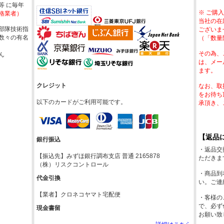
 ショートスリーブ（半袖）」 をアップ！！
等 に毎年
ューアイテムコーナー
にて 「5.11 トーチ フィルターレ
※ ご購
格業者）
当社の在
ト」をアップ！！
部隊技術指
ございま
ューアイテムコーナー
にて 「5.11 50" アーバン スナイパ
数々の有名
（「数量
 をアップ！！
ューアイテムコーナー
にて 「5.11 42" アーバン スナイパ
その為、
ん
 をアップ！！
は、メー
ューアイテムコーナー
にて 「5.11 36" アーバン スナイパ
ます。
」 をアップ！！
クレジット
なお、取
をお待ち
以下のカードがご利用可能です。
承頂き、
7
ューアイテムコーナー
にて 「5.11 TacTec プレートキャ
ドパネル」 をアップ！！
ューアイテムコーナー
にて 「5.11 RECON トライアド
【返品
銀行振込
ョートスリーブ(半袖)」 をアップ！！
・返品交
ューアイテムコーナー
にて 「5.11 COVRT スモール イン
【振込先】みずほ銀行調布支店 普通 2165878
ただきま
をアップ！！
（株）リスクコントロール
ューアイテムコーナー
にて 「5.11 COVRT ラージ インサ
・商品到
代金引換
アップ！！
い。ご連
ューアイテムコーナー
にて 「5.11 TPT EDC フラッシ
【業者】クロネコヤマト宅配便
・客様の
ップ！！
で、必ず
ューアイテムコーナー
にて 「5.11 Flexio ペンライト」を
現金書留
お願い致